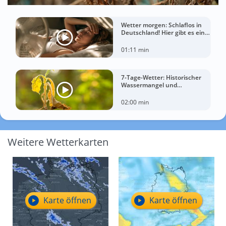
Wetter morgen: Schlaflos in
Deutschland! Hier gibt es eine
Tropennacht
01:11 min
7-Tage-Wetter: Historischer
Wassermangel und
sorgenvoller Blick zum Himmel
02:00 min
Weitere Wetterkarten
Karte öffnen
Karte öffnen