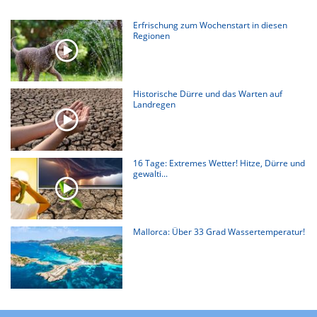
Erfrischung zum Wochenstart in diesen
Regionen
Historische Dürre und das Warten auf
Landregen
16 Tage: Extremes Wetter! Hitze, Dürre und
gewalti...
Mallorca: Über 33 Grad Wassertemperatur!