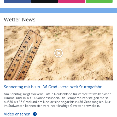
starke Niederschläge bis 35 l/m² pro Stunde. Hier können bereits Gewitter
auftreten. Extreme bzw. unwetterartige Niederschlagsereignisse mit
heftigen Gewittern, Starkregen, Hagel oder Graupel werden in Orange und
Rot dargestellt. Die oberste Kategorie der Farbskala gibt Niederschläge mit
Wetter-News
über 150 l/m² pro Stunde an. Solche
Niederschlagsintensitäten
treten
ausschließlich bei Regen, nicht bei Schneefall auf.
Neben der Niederschlagsintensität kann auch die Zuggeschwindigkeit der
Niederschlagsgebiete und damit die Niederschlagsdauer abgeschätzt
werden. Neben der 5-minütigen Radaraufzeichnung gibt es eine
Niederschlagsprognose
für die nächsten 2 Stunden. So sehen Sie genau,
wann und wo in Deutschland mit Regen oder Schneefall zu rechnen ist bzw.
kennen zu jeder Zeit den genauen Verlauf einer Niederschlagsfront.
Sonnentag mit bis zu 36 Grad - vereinzelt Sturmgefahr
Am Sonntag sorgt trockene Luft in Deutschland für verbreitet wolkenlosen
Himmel und 10 bis 14 Sonnenstunden. Die Temperaturen steigen meist
auf 30 bis 35 Grad und am Neckar sind sogar bis zu 36 Grad möglich. Nur
im Südwesten können sich vereinzelt kräftige Gewitter entwickeln.
Video ansehen