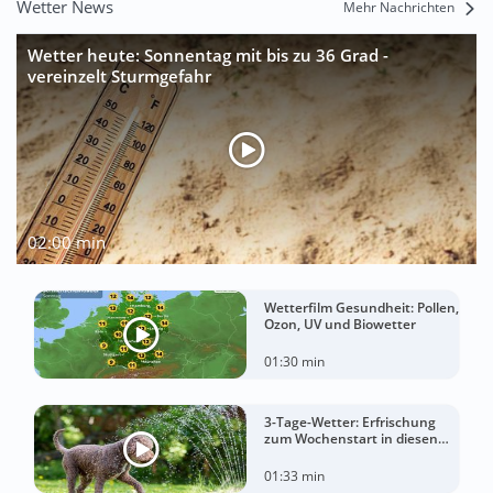
Wetter News
Mehr Nachrichten
Wetter heute: Sonnentag mit bis zu 36 Grad -
vereinzelt Sturmgefahr
02:00 min
Wetterfilm Gesundheit: Pollen,
Ozon, UV und Biowetter
01:30 min
3-Tage-Wetter: Erfrischung
zum Wochenstart in diesen
Regionen
01:33 min