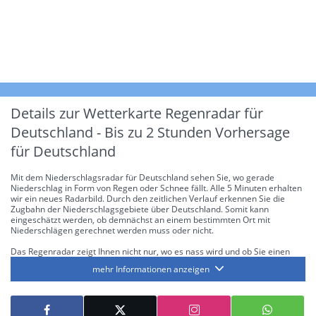
Details zur Wetterkarte
Regenradar für
Deutschland - Bis zu 2 Stunden Vorhersage
für Deutschland
Mit dem Niederschlagsradar für Deutschland sehen Sie, wo gerade
Niederschlag in Form von Regen oder Schnee fällt. Alle 5 Minuten erhalten
wir ein neues Radarbild. Durch den zeitlichen Verlauf erkennen Sie die
Zugbahn der Niederschlagsgebiete über Deutschland. Somit kann
eingeschätzt werden, ob demnächst an einem bestimmten Ort mit
Niederschlägen gerechnet werden muss oder nicht.
Das Regenradar zeigt Ihnen nicht nur, wo es nass wird und ob Sie einen
Regenschirm brauchen, sondern gibt Ihnen zusätzlich Informationen über
mehr Informationen anzeigen
die Niederschlagsintensität. Diese bezieht sich laut offiziellen Richtlinien
jeweils auf die Niederschlagsmenge in l/m² pro Stunde Regen- bzw.
Schneefall. Die 6 Stufen sind wie folgt gegliedert: Die hellen Blautöne
symbolisieren leichte bis mäßige Regen- bzw. Schneefälle mit einer
Intensität bis 8.1 l/m² pro Stunde. Dunkelblau repräsentiert mäßige bis