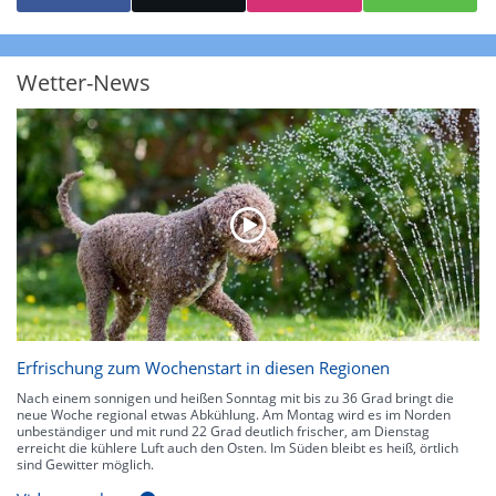
starke Niederschläge bis 35 l/m² pro Stunde. Hier können bereits Gewitter
auftreten. Extreme bzw. unwetterartige Niederschlagsereignisse mit
heftigen Gewittern, Starkregen, Hagel oder Graupel werden in Orange und
Rot dargestellt. Die oberste Kategorie der Farbskala gibt Niederschläge mit
Wetter-News
über 150 l/m² pro Stunde an. Solche
Niederschlagsintensitäten
treten
ausschließlich bei Regen, nicht bei Schneefall auf.
Neben der Niederschlagsintensität kann auch die Zuggeschwindigkeit der
Niederschlagsgebiete und damit die Niederschlagsdauer abgeschätzt
werden. Neben der 5-minütigen Radaraufzeichnung gibt es eine
Niederschlagsprognose
für die nächsten 2 Stunden. So sehen Sie genau,
wann und wo in Deutschland mit Regen oder Schneefall zu rechnen ist bzw.
kennen zu jeder Zeit den genauen Verlauf einer Niederschlagsfront.
Erfrischung zum Wochenstart in diesen Regionen
Nach einem sonnigen und heißen Sonntag mit bis zu 36 Grad bringt die
neue Woche regional etwas Abkühlung. Am Montag wird es im Norden
unbeständiger und mit rund 22 Grad deutlich frischer, am Dienstag
erreicht die kühlere Luft auch den Osten. Im Süden bleibt es heiß, örtlich
sind Gewitter möglich.