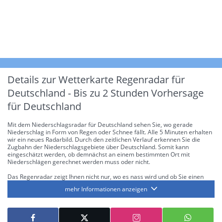
Details zur Wetterkarte
Regenradar für
Deutschland - Bis zu 2 Stunden Vorhersage
für Deutschland
Mit dem Niederschlagsradar für Deutschland sehen Sie, wo gerade
Niederschlag in Form von Regen oder Schnee fällt. Alle 5 Minuten erhalten
wir ein neues Radarbild. Durch den zeitlichen Verlauf erkennen Sie die
Zugbahn der Niederschlagsgebiete über Deutschland. Somit kann
eingeschätzt werden, ob demnächst an einem bestimmten Ort mit
Niederschlägen gerechnet werden muss oder nicht.
Das Regenradar zeigt Ihnen nicht nur, wo es nass wird und ob Sie einen
Regenschirm brauchen, sondern gibt Ihnen zusätzlich Informationen über
mehr Informationen anzeigen
die Niederschlagsintensität. Diese bezieht sich laut offiziellen Richtlinien
jeweils auf die Niederschlagsmenge in l/m² pro Stunde Regen- bzw.
Schneefall. Die 6 Stufen sind wie folgt gegliedert: Die hellen Blautöne
symbolisieren leichte bis mäßige Regen- bzw. Schneefälle mit einer
Intensität bis 8.1 l/m² pro Stunde. Dunkelblau repräsentiert mäßige bis