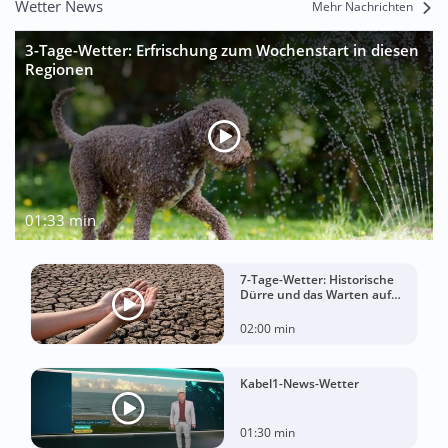
Wetter News
Mehr Nachrichten
3-Tage-Wetter: Erfrischung zum Wochenstart in diesen
Regionen
01:33 min
7-Tage-Wetter: Historische
Dürre und das Warten auf
Landregen
02:00 min
Kabel1-News-Wetter
01:30 min