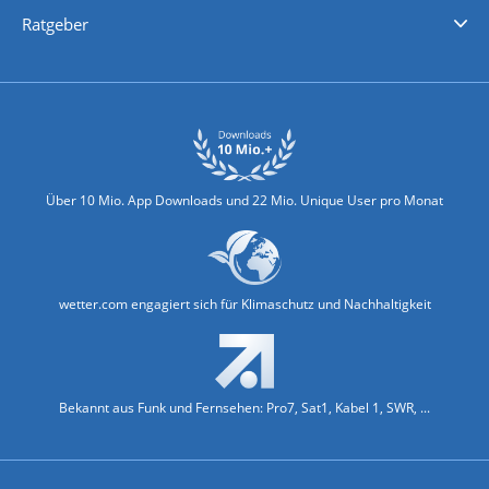
Nachrichten
Deutschlandwetter
Schweizwetter
Österreichwetter
Regionalwetter
Wetter in Europa
Wetter Weltweit
Wetterlexikon
Promi-News
Ratgeber
Biowetter
Glätteindex
Reiseziel Finder
Erkältungswetter
Klima & Umwelt
Über 10 Mio. App Downloads und 22 Mio. Unique User pro Monat
wetter.com engagiert sich für Klimaschutz und Nachhaltigkeit
Bekannt aus Funk und Fernsehen: Pro7, Sat1, Kabel 1, SWR, ...