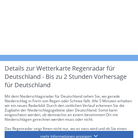
Details zur Wetterkarte
Regenradar für
Deutschland - Bis zu 2 Stunden Vorhersage
für Deutschland
Mit dem Niederschlagsradar für Deutschland sehen Sie, wo gerade
Niederschlag in Form von Regen oder Schnee fällt. Alle 5 Minuten erhalten
wir ein neues Radarbild. Durch den zeitlichen Verlauf erkennen Sie die
Zugbahn der Niederschlagsgebiete über Deutschland. Somit kann
eingeschätzt werden, ob demnächst an einem bestimmten Ort mit
Niederschlägen gerechnet werden muss oder nicht.
Das Regenradar zeigt Ihnen nicht nur, wo es nass wird und ob Sie einen
Regenschirm brauchen, sondern gibt Ihnen zusätzlich Informationen über
mehr Informationen anzeigen
die Niederschlagsintensität. Diese bezieht sich laut offiziellen Richtlinien