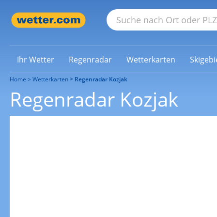
Ihr Wetter
Regenradar
Wetterkarten
Skigebi
Home
Wetterkarten
Regenradar Kozjak
Regenradar Kozjak