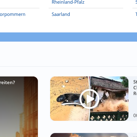
Rheinland-Pfalz
Vorpommern
Saarland
S
reiten?
C
R
0