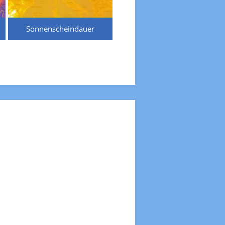
Sonnenscheindauer
Temperaturen