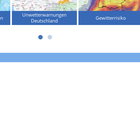
Unwetterwarnungen
en
Gewitterrisiko
Deutschland