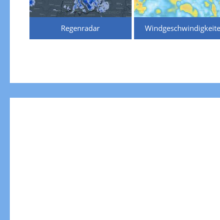
Regenradar
Windgeschwindigkeit