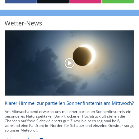
starke Niederschläge bis 35 l/m² pro Stunde. Hier können bereits Gewitter
auftreten. Extreme bzw. unwetterartige Niederschlagsereignisse mit
heftigen Gewittern, Starkregen, Hagel oder Graupel werden in Orange und
Rot dargestellt. Die oberste Kategorie der Farbskala gibt Niederschläge mit
Wetter-News
über 150 l/m² pro Stunde an. Solche
Niederschlagsintensitäten
treten
ausschließlich bei Regen, nicht bei Schneefall auf.
Neben der Niederschlagsintensität kann auch die Zuggeschwindigkeit der
Niederschlagsgebiete und damit die Niederschlagsdauer abgeschätzt
werden. Neben der 5-minütigen Radaraufzeichnung gibt es eine
Niederschlagsprognose
für die nächsten 2 Stunden. So sehen Sie genau,
wann und wo in Deutschland mit Regen oder Schneefall zu rechnen ist bzw.
kennen zu jeder Zeit den genauen Verlauf einer Niederschlagsfront.
Klarer Himmel zur partiellen Sonnenfinsternis am Mittwoch?
Am Mittwochabend erwartet uns mit einer partiellen Sonnenfinsternis ein
besonderes Naturspektakel. Dank trockener Hochdruckluft stehen die
Chancen auf freie Sicht vielerorts gut. Zuvor bleibt es regional heiß,
während eine Kaltfront im Norden für Schauer und einzelne Gewitter sorgt,
so unser Meteoro...