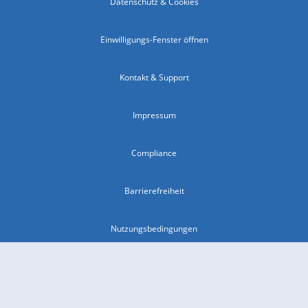
Datenschutz & Cookies
Einwilligungs-Fenster öffnen
Kontakt & Support
Impressum
Compliance
Barrierefreiheit
Nutzungsbedingungen
© 2026 wetter.com Group GmbH - alle Rechte vorbehalten