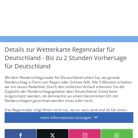
Details zur Wetterkarte
Regenradar für
Deutschland - Bis zu 2 Stunden Vorhersage
für Deutschland
Mit dem Niederschlagsradar für Deutschland sehen Sie, wo gerade
Niederschlag in Form von Regen oder Schnee fällt. Alle 5 Minuten erhalten
wir ein neues Radarbild. Durch den zeitlichen Verlauf erkennen Sie die
Zugbahn der Niederschlagsgebiete über Deutschland. Somit kann
eingeschätzt werden, ob demnächst an einem bestimmten Ort mit
Niederschlägen gerechnet werden muss oder nicht.
Das Regenradar zeigt Ihnen nicht nur, wo es nass wird und ob Sie einen
Regenschirm brauchen, sondern gibt Ihnen zusätzlich Informationen über
mehr Informationen anzeigen
die Niederschlagsintensität. Diese bezieht sich laut offiziellen Richtlinien
jeweils auf die Niederschlagsmenge in l/m² pro Stunde Regen- bzw.
Schneefall. Die 6 Stufen sind wie folgt gegliedert: Die hellen Blautöne
symbolisieren leichte bis mäßige Regen- bzw. Schneefälle mit einer
Intensität bis 8.1 l/m² pro Stunde. Dunkelblau repräsentiert mäßige bis