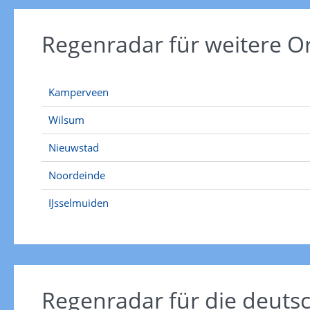
Regenradar für weitere O
Kamperveen
Wilsum
Nieuwstad
Noordeinde
IJsselmuiden
Regenradar für die deut