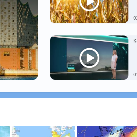
0
K
0