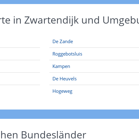
rte in Zwartendijk und Umge
De Zande
Roggebotsluis
Kampen
De Heuvels
Hogeweg
schen Bundesländer