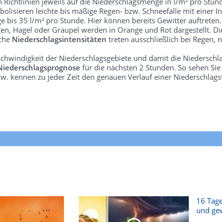
len Richtlinien jeweils auf die Niederschlagsmenge in l/m² pro Stun
bolisieren leichte bis mäßige Regen- bzw. Schneefälle mit einer In
e bis 35 l/m² pro Stunde. Hier können bereits Gewitter auftreten
gen, Hagel oder Graupel werden in Orange und Rot dargestellt. Di
lche
Niederschlagsintensitäten
treten ausschließlich bei Regen, n
schwindigkeit der Niederschlagsgebiete und damit die Niederschl
Niederschlagsprognose
für die nächsten 2 Stunden. So sehen Si
w. kennen zu jeder Zeit den genauen Verlauf einer Niederschlags
16 Tage
und gew