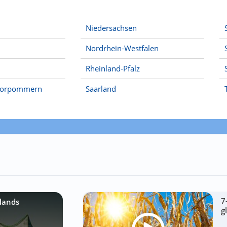
Niedersachsen
Nordrhein-Westfalen
Rheinland-Pfalz
Vorpommern
Saarland
7
lands
g