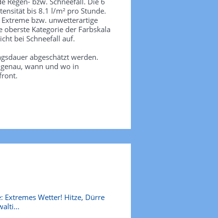
de Regen- bzw. Schneefall. Die 6
tensität bis 8.1 l/m² pro Stunde.
. Extreme bzw. unwetterartige
e oberste Kategorie der Farbskala
icht bei Schneefall auf.
agsdauer abgeschätzt werden.
e genau, wann und wo in
front.
: Extremes Wetter! Hitze, Dürre
alti...