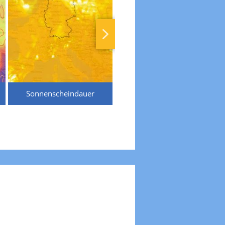
Sonnenscheindauer
Temperaturen