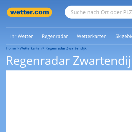
Ihr Wetter
Regenradar
Wetterkarten
Skigebi
Home
Wetterkarten
Regenradar Zwartendijk
Regenradar Zwartendij