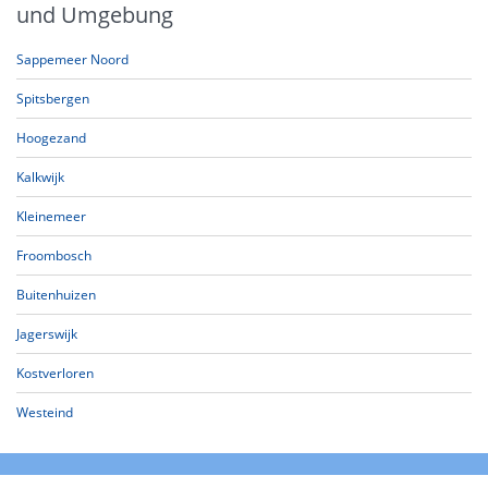
und Umgebung
Sappemeer Noord
Spitsbergen
Hoogezand
Kalkwijk
Kleinemeer
Froombosch
Buitenhuizen
Jagerswijk
Kostverloren
Westeind