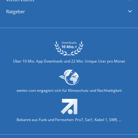
Nachrichten
Deutschlandwetter
Schweizwetter
Österreichwetter
Regionalwetter
Wetter in Europa
Wetter Weltweit
Wetterlexikon
Promi-News
Ratgeber
Biowetter
Glätteindex
Reiseziel Finder
Erkältungswetter
Klima & Umwelt
Über 10 Mio. App Downloads und 22 Mio. Unique User pro Monat
wetter.com engagiert sich für Klimaschutz und Nachhaltigkeit
Bekannt aus Funk und Fernsehen: Pro7, Sat1, Kabel 1, SWR, ...