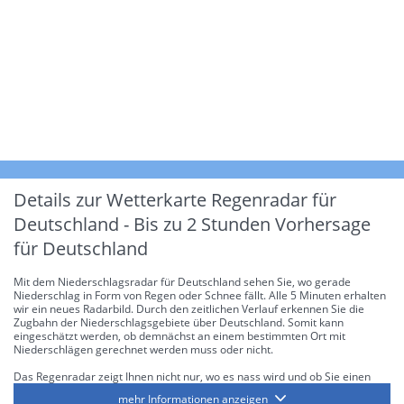
Details zur Wetterkarte
Regenradar für
Deutschland - Bis zu 2 Stunden Vorhersage
für Deutschland
Mit dem Niederschlagsradar für Deutschland sehen Sie, wo gerade
Niederschlag in Form von Regen oder Schnee fällt. Alle 5 Minuten erhalten
wir ein neues Radarbild. Durch den zeitlichen Verlauf erkennen Sie die
Zugbahn der Niederschlagsgebiete über Deutschland. Somit kann
eingeschätzt werden, ob demnächst an einem bestimmten Ort mit
Niederschlägen gerechnet werden muss oder nicht.
Das Regenradar zeigt Ihnen nicht nur, wo es nass wird und ob Sie einen
Regenschirm brauchen, sondern gibt Ihnen zusätzlich Informationen über
mehr Informationen anzeigen
die Niederschlagsintensität. Diese bezieht sich laut offiziellen Richtlinien