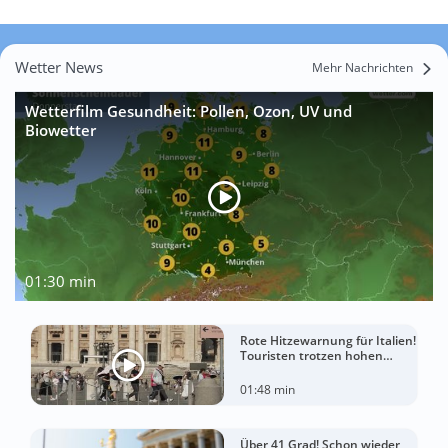
Wetter News
Mehr Nachrichten
Wetterfilm Gesundheit: Pollen, Ozon, UV und
Biowetter
01:30 min
Rote Hitzewarnung für Italien!
Touristen trotzen hohen
Temperaturen
01:48 min
Über 41 Grad! Schon wieder