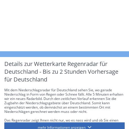
Details zur Wetterkarte
Regenradar für
Deutschland - Bis zu 2 Stunden Vorhersage
für Deutschland
Mit dem Niederschlagsradar für Deutschland sehen Sie, wo gerade
Niederschlag in Form von Regen oder Schnee fällt. Alle 5 Minuten erhalten
wir ein neues Radarbild. Durch den zeitlichen Verlauf erkennen Sie die
Zugbahn der Niederschlagsgebiete über Deutschland. Somit kann
eingeschätzt werden, ob demnächst an einem bestimmten Ort mit
Niederschlägen gerechnet werden muss oder nicht.
Das Regenradar zeigt Ihnen nicht nur, wo es nass wird und ob Sie einen
Regenschirm brauchen, sondern gibt Ihnen zusätzlich Informationen über
mehr Informationen anzeigen
die Niederschlagsintensität. Diese bezieht sich laut offiziellen Richtlinien