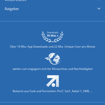
Nachrichten
Deutschlandwetter
Schweizwetter
Österreichwetter
Regionalwetter
Wetter in Europa
Wetter Weltweit
Wetterlexikon
Promi-News
Ratgeber
Biowetter
Glätteindex
Reiseziel Finder
Erkältungswetter
Klima & Umwelt
Über 10 Mio. App Downloads und 22 Mio. Unique User pro Monat
wetter.com engagiert sich für Klimaschutz und Nachhaltigkeit
Bekannt aus Funk und Fernsehen: Pro7, Sat1, Kabel 1, SWR, ...