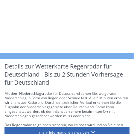
Details zur Wetterkarte
Regenradar für
Deutschland - Bis zu 2 Stunden Vorhersage
für Deutschland
Mit dem Niederschlagsradar für Deutschland sehen Sie, wo gerade
Niederschlag in Form von Regen oder Schnee fällt. Alle 5 Minuten erhalten
wir ein neues Radarbild. Durch den zeitlichen Verlauf erkennen Sie die
Zugbahn der Niederschlagsgebiete über Deutschland. Somit kann
eingeschätzt werden, ob demnächst an einem bestimmten Ort mit
Niederschlägen gerechnet werden muss oder nicht.
Das Regenradar zeigt Ihnen nicht nur, wo es nass wird und ob Sie einen
Regenschirm brauchen, sondern gibt Ihnen zusätzlich Informationen über
mehr Informationen anzeigen
die Niederschlagsintensität. Diese bezieht sich laut offiziellen Richtlinien