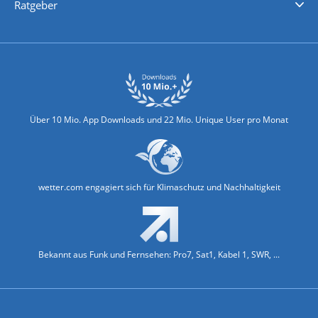
Ratgeber
Biowetter
Glätteindex
Reiseziel Finder
Erkältungswetter
Klima & Umwelt
Über 10 Mio. App Downloads und 22 Mio. Unique User pro Monat
wetter.com engagiert sich für Klimaschutz und Nachhaltigkeit
Bekannt aus Funk und Fernsehen: Pro7, Sat1, Kabel 1, SWR, ...