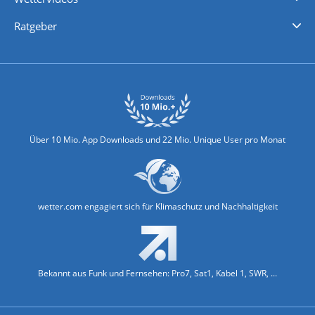
Nachrichten
Deutschlandwetter
Schweizwetter
Österreichwetter
Regionalwetter
Wetter in Europa
Wetter Weltweit
Wetterlexikon
Promi-News
Ratgeber
Biowetter
Glätteindex
Reiseziel Finder
Erkältungswetter
Klima & Umwelt
Über 10 Mio. App Downloads und 22 Mio. Unique User pro Monat
wetter.com engagiert sich für Klimaschutz und Nachhaltigkeit
Bekannt aus Funk und Fernsehen: Pro7, Sat1, Kabel 1, SWR, ...