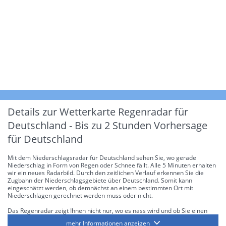
Details zur Wetterkarte
Regenradar für
Deutschland - Bis zu 2 Stunden Vorhersage
für Deutschland
Mit dem Niederschlagsradar für Deutschland sehen Sie, wo gerade
Niederschlag in Form von Regen oder Schnee fällt. Alle 5 Minuten erhalten
wir ein neues Radarbild. Durch den zeitlichen Verlauf erkennen Sie die
Zugbahn der Niederschlagsgebiete über Deutschland. Somit kann
eingeschätzt werden, ob demnächst an einem bestimmten Ort mit
Niederschlägen gerechnet werden muss oder nicht.
Das Regenradar zeigt Ihnen nicht nur, wo es nass wird und ob Sie einen
Regenschirm brauchen, sondern gibt Ihnen zusätzlich Informationen über
mehr Informationen anzeigen
die Niederschlagsintensität. Diese bezieht sich laut offiziellen Richtlinien