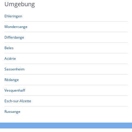
Umgebung
Ehleringen
Mondercange
Differdange
Beles
Aciérie
Sassenheim
Rédange
Vesquenhaff
Esch-sur-Alzette
Russange