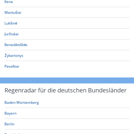
Kena
Mantušiai
Lukšinė
Jurčiukai
Benediktiškės
Žybartonys
Pavalkiai
Regenradar für die deutschen Bundesländer
Baden-Württemberg
Bayern
Berlin