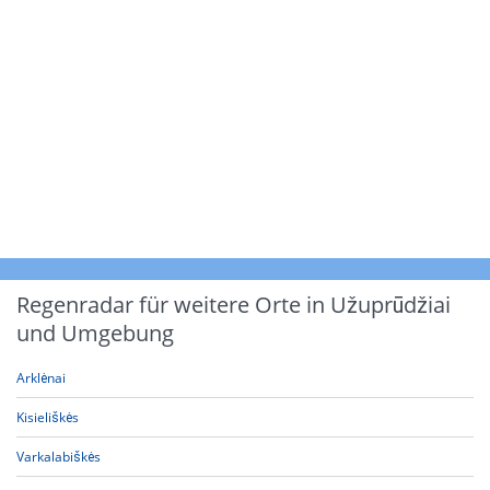
Regenradar für weitere Orte in Užuprūdžiai
und Umgebung
Arklėnai
Kisieliškės
Varkalabiškės