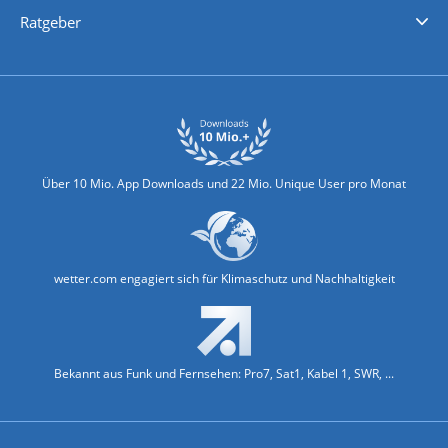
Nachrichten
Deutschlandwetter
Schweizwetter
Österreichwetter
Regionalwetter
Wetter in Europa
Wetter Weltweit
Wetterlexikon
Promi-News
Ratgeber
Biowetter
Glätteindex
Reiseziel Finder
Erkältungswetter
Klima & Umwelt
Über 10 Mio. App Downloads und 22 Mio. Unique User pro Monat
wetter.com engagiert sich für Klimaschutz und Nachhaltigkeit
Bekannt aus Funk und Fernsehen: Pro7, Sat1, Kabel 1, SWR, ...