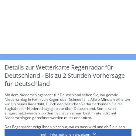
Details zur Wetterkarte
Regenradar für
Deutschland - Bis zu 2 Stunden Vorhersage
für Deutschland
Mit dem Niederschlagsradar für Deutschland sehen Sie, wo gerade
Niederschlag in Form von Regen oder Schnee fällt. Alle 5 Minuten erhalten
wir ein neues Radarbild. Durch den zeitlichen Verlauf erkennen Sie die
Zugbahn der Niederschlagsgebiete über Deutschland. Somit kann
eingeschätzt werden, ob demnächst an einem bestimmten Ort mit
Niederschlägen gerechnet werden muss oder nicht.
Das Regenradar zeigt Ihnen nicht nur, wo es nass wird und ob Sie einen
Regenschirm brauchen, sondern gibt Ihnen zusätzlich Informationen über
mehr Informationen anzeigen
die Niederschlagsintensität. Diese bezieht sich laut offiziellen Richtlinien