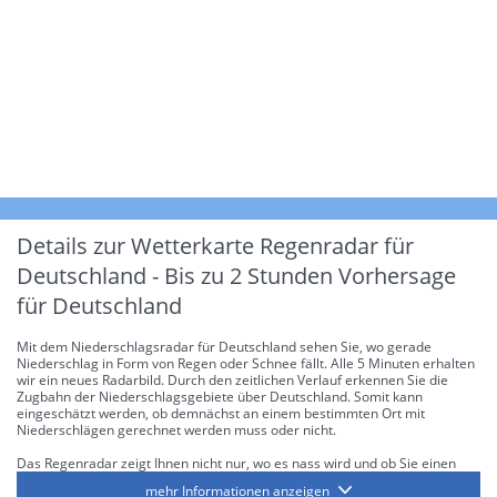
Details zur Wetterkarte
Regenradar für
Deutschland - Bis zu 2 Stunden Vorhersage
für Deutschland
Mit dem Niederschlagsradar für Deutschland sehen Sie, wo gerade
Niederschlag in Form von Regen oder Schnee fällt. Alle 5 Minuten erhalten
wir ein neues Radarbild. Durch den zeitlichen Verlauf erkennen Sie die
Zugbahn der Niederschlagsgebiete über Deutschland. Somit kann
eingeschätzt werden, ob demnächst an einem bestimmten Ort mit
Niederschlägen gerechnet werden muss oder nicht.
Das Regenradar zeigt Ihnen nicht nur, wo es nass wird und ob Sie einen
Regenschirm brauchen, sondern gibt Ihnen zusätzlich Informationen über
mehr Informationen anzeigen
die Niederschlagsintensität. Diese bezieht sich laut offiziellen Richtlinien