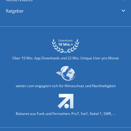
Nachrichten
Deutschlandwetter
Schweizwetter
Österreichwetter
Regionalwetter
Wetter in Europa
Wetter Weltweit
Wetterlexikon
Promi-News
Ratgeber
Biowetter
Glätteindex
Reiseziel Finder
Erkältungswetter
Klima & Umwelt
Über 10 Mio. App Downloads und 22 Mio. Unique User pro Monat
wetter.com engagiert sich für Klimaschutz und Nachhaltigkeit
Bekannt aus Funk und Fernsehen: Pro7, Sat1, Kabel 1, SWR, ...