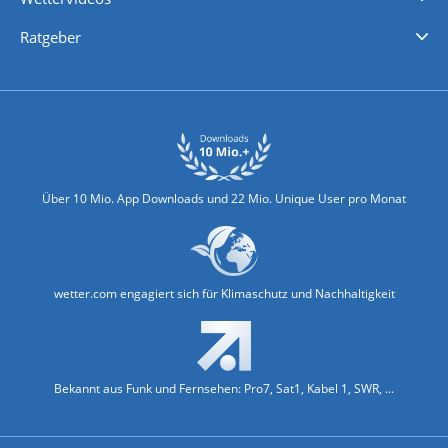
Nachrichten
Deutschlandwetter
Schweizwetter
Österreichwetter
Regionalwetter
Wetter in Europa
Wetter Weltweit
Wetterlexikon
Promi-News
Ratgeber
Biowetter
Glätteindex
Reiseziel Finder
Erkältungswetter
Klima & Umwelt
Über 10 Mio. App Downloads und 22 Mio. Unique User pro Monat
wetter.com engagiert sich für Klimaschutz und Nachhaltigkeit
Bekannt aus Funk und Fernsehen: Pro7, Sat1, Kabel 1, SWR, ...