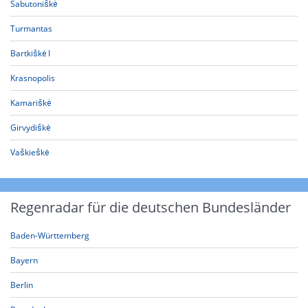
Sabutoniškė
Turmantas
Bartkiškė I
Krasnopolis
Kamariškė
Girvydiškė
Vaškieškė
Regenradar für die deutschen Bundesländer
Baden-Württemberg
Bayern
Berlin