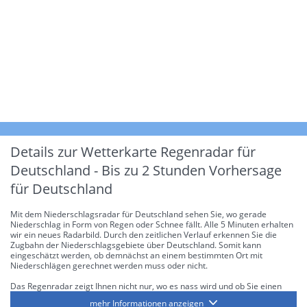
Details zur Wetterkarte
Regenradar für
Deutschland - Bis zu 2 Stunden Vorhersage
für Deutschland
Mit dem Niederschlagsradar für Deutschland sehen Sie, wo gerade
Niederschlag in Form von Regen oder Schnee fällt. Alle 5 Minuten erhalten
wir ein neues Radarbild. Durch den zeitlichen Verlauf erkennen Sie die
Zugbahn der Niederschlagsgebiete über Deutschland. Somit kann
eingeschätzt werden, ob demnächst an einem bestimmten Ort mit
Niederschlägen gerechnet werden muss oder nicht.
Das Regenradar zeigt Ihnen nicht nur, wo es nass wird und ob Sie einen
Regenschirm brauchen, sondern gibt Ihnen zusätzlich Informationen über
mehr Informationen anzeigen
die Niederschlagsintensität. Diese bezieht sich laut offiziellen Richtlinien