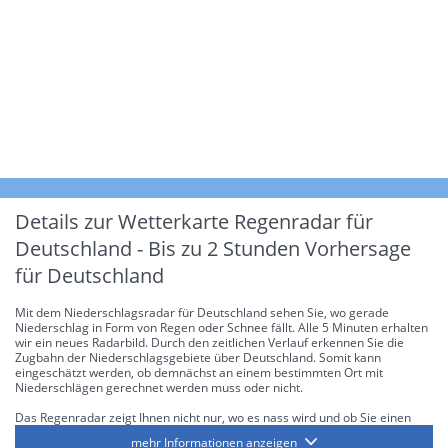
Details zur Wetterkarte
Regenradar für
Deutschland - Bis zu 2 Stunden Vorhersage
für Deutschland
Mit dem Niederschlagsradar für Deutschland sehen Sie, wo gerade
Niederschlag in Form von Regen oder Schnee fällt. Alle 5 Minuten erhalten
wir ein neues Radarbild. Durch den zeitlichen Verlauf erkennen Sie die
Zugbahn der Niederschlagsgebiete über Deutschland. Somit kann
eingeschätzt werden, ob demnächst an einem bestimmten Ort mit
Niederschlägen gerechnet werden muss oder nicht.
Das Regenradar zeigt Ihnen nicht nur, wo es nass wird und ob Sie einen
Regenschirm brauchen, sondern gibt Ihnen zusätzlich Informationen über
mehr Informationen anzeigen
die Niederschlagsintensität. Diese bezieht sich laut offiziellen Richtlinien