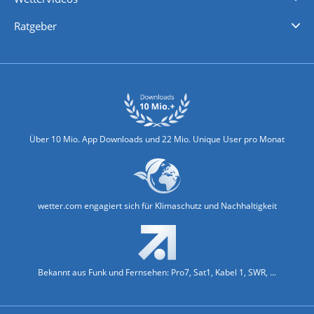
Nachrichten
Deutschlandwetter
Schweizwetter
Österreichwetter
Regionalwetter
Wetter in Europa
Wetter Weltweit
Wetterlexikon
Promi-News
Ratgeber
Biowetter
Glätteindex
Reiseziel Finder
Erkältungswetter
Klima & Umwelt
Über 10 Mio. App Downloads und 22 Mio. Unique User pro Monat
wetter.com engagiert sich für Klimaschutz und Nachhaltigkeit
Bekannt aus Funk und Fernsehen: Pro7, Sat1, Kabel 1, SWR, ...