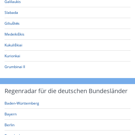
Galilaukis
Slabada
Giliuškės
Medeikiškis
Kukuliškiai
Kurionkai
Grumbinai II
Regenradar für die deutschen Bundesländer
Baden-Württemberg
Bayern
Berlin