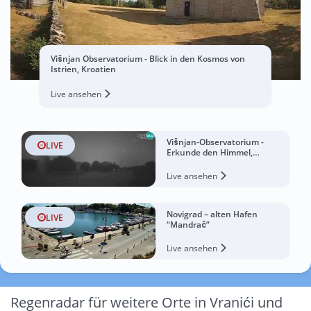
Višnjan Observatorium - Blick in den Kosmos von
Istrien, Kroatien
Live ansehen
Višnjan-Observatorium -
LIVE
Erkunde den Himmel,
Asteroiden, Kometen und
Meteoroiden
Live ansehen
Novigrad – alten Hafen
LIVE
“Mandrač”
Live ansehen
Regenradar für weitere Orte in Vranići und