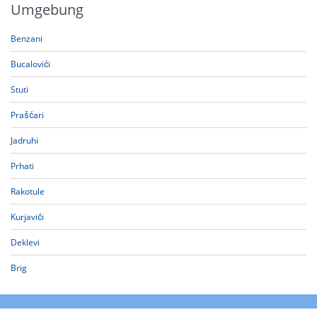
Umgebung
Benzani
Bucalovići
Stuti
Prašćari
Jadruhi
Prhati
Rakotule
Kurjavići
Deklevi
Brig