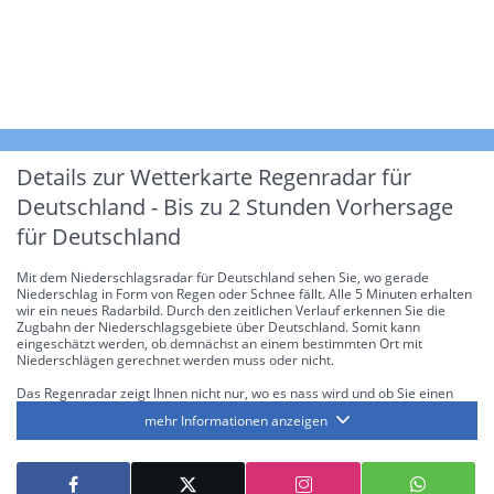
Details zur Wetterkarte
Regenradar für
Deutschland - Bis zu 2 Stunden Vorhersage
für Deutschland
Mit dem Niederschlagsradar für Deutschland sehen Sie, wo gerade
Niederschlag in Form von Regen oder Schnee fällt. Alle 5 Minuten erhalten
wir ein neues Radarbild. Durch den zeitlichen Verlauf erkennen Sie die
Zugbahn der Niederschlagsgebiete über Deutschland. Somit kann
eingeschätzt werden, ob demnächst an einem bestimmten Ort mit
Niederschlägen gerechnet werden muss oder nicht.
Das Regenradar zeigt Ihnen nicht nur, wo es nass wird und ob Sie einen
Regenschirm brauchen, sondern gibt Ihnen zusätzlich Informationen über
mehr Informationen anzeigen
die Niederschlagsintensität. Diese bezieht sich laut offiziellen Richtlinien
jeweils auf die Niederschlagsmenge in l/m² pro Stunde Regen- bzw.
Schneefall. Die 6 Stufen sind wie folgt gegliedert: Die hellen Blautöne
symbolisieren leichte bis mäßige Regen- bzw. Schneefälle mit einer
Intensität bis 8.1 l/m² pro Stunde. Dunkelblau repräsentiert mäßige bis