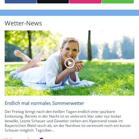
starke Niederschläge bis 35 l/m² pro Stunde. Hier können bereits Gewitter
auftreten. Extreme bzw. unwetterartige Niederschlagsereignisse mit
heftigen Gewittern, Starkregen, Hagel oder Graupel werden in Orange und
Rot dargestellt. Die oberste Kategorie der Farbskala gibt Niederschläge mit
Wetter-News
über 150 l/m² pro Stunde an. Solche
Niederschlagsintensitäten
treten
ausschließlich bei Regen, nicht bei Schneefall auf.
Neben der Niederschlagsintensität kann auch die Zuggeschwindigkeit der
Niederschlagsgebiete und damit die Niederschlagsdauer abgeschätzt
werden. Neben der 5-minütigen Radaraufzeichnung gibt es eine
Niederschlagsprognose
für die nächsten 2 Stunden. So sehen Sie genau,
wann und wo in Deutschland mit Regen oder Schneefall zu rechnen ist bzw.
kennen zu jeder Zeit den genauen Verlauf einer Niederschlagsfront.
Endlich mal normales Sommerwetter
Der Freitag bringt nach den heißen Tagen endlich eine spürbare
Entlastung. Bereits in der Nacht ist es vielerorts klar oder nur locker
bewölkt. Letzte Schauer und Gewitter ziehen am Alpenrand sowie im
Bayerischen Wald rasch ab, an der Nordsee ist vereinzelt noch ein kurzer
Schauer möglich. Tagsüber...