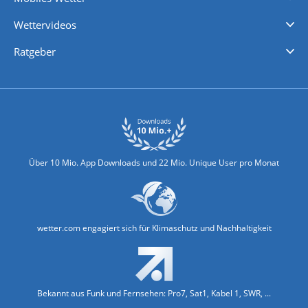
iPhone Wetter
iPad Wetter
Android Wetter
Wettervideos
Nachrichten
Deutschlandwetter
Schweizwetter
Österreichwetter
Regionalwetter
Wetter in Europa
Wetter Weltweit
Wetterlexikon
Promi-News
Ratgeber
Biowetter
Glätteindex
Reiseziel Finder
Erkältungswetter
Klima & Umwelt
Über 10 Mio. App Downloads und 22 Mio. Unique User pro Monat
wetter.com engagiert sich für Klimaschutz und Nachhaltigkeit
Bekannt aus Funk und Fernsehen: Pro7, Sat1, Kabel 1, SWR, ...