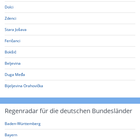
Dolci
Zdenci
Stara Jošava
Feričanci
Bokšić
Beljevina
Duga Međa
Bijeljevina Orahovička
Regenradar für die deutschen Bundesländer
Baden-Württemberg
Bayern