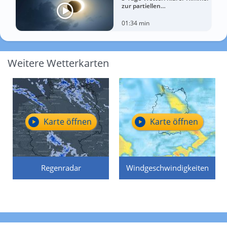
zur partiellen
Sonnenfinsternis am
Mittwoch?
01:34 min
Weitere Wetterkarten
Karte öffnen
Karte öffnen
Regenradar
Windgeschwindigkeiten