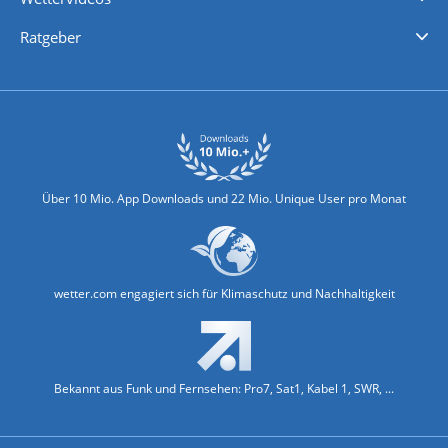
Nachrichten
Deutschlandwetter
Schweizwetter
Österreichwetter
Regionalwetter
Wetter in Europa
Wetter Weltweit
Wetterlexikon
Promi-News
Ratgeber
Biowetter
Glätteindex
Reiseziel Finder
Erkältungswetter
Klima & Umwelt
Über 10 Mio. App Downloads und 22 Mio. Unique User pro Monat
wetter.com engagiert sich für Klimaschutz und Nachhaltigkeit
Bekannt aus Funk und Fernsehen: Pro7, Sat1, Kabel 1, SWR, ...