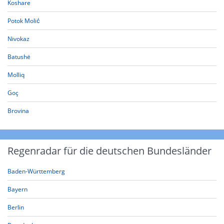
Koshare
Potok Molić
Nivokaz
Batushë
Molliq
Goç
Brovina
Regenradar für die deutschen Bundesländer
Baden-Württemberg
Bayern
Berlin