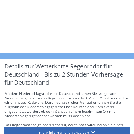
Details zur Wetterkarte
Regenradar für
Deutschland - Bis zu 2 Stunden Vorhersage
für Deutschland
Mit dem Niederschlagsradar für Deutschland sehen Sie, wo gerade
Niederschlag in Form von Regen oder Schnee fällt. Alle 5 Minuten erhalten
wir ein neues Radarbild. Durch den zeitlichen Verlauf erkennen Sie die
Zugbahn der Niederschlagsgebiete über Deutschland. Somit kann
eingeschätzt werden, ob demnächst an einem bestimmten Ort mit
Niederschlägen gerechnet werden muss oder nicht.
Das Regenradar zeigt Ihnen nicht nur, wo es nass wird und ob Sie einen
Regenschirm brauchen, sondern gibt Ihnen zusätzlich Informationen über
mehr Informationen anzeigen
die Niederschlagsintensität. Diese bezieht sich laut offiziellen Richtlinien