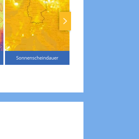
Sonnenscheindauer
Temperaturen