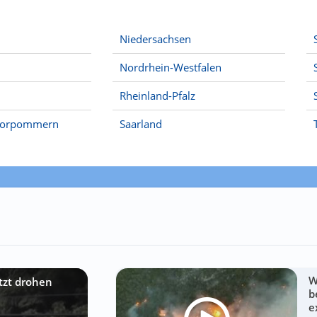
Niedersachsen
Nordrhein-Westfalen
Rheinland-Pfalz
Vorpommern
Saarland
W
etzt drohen
b
e