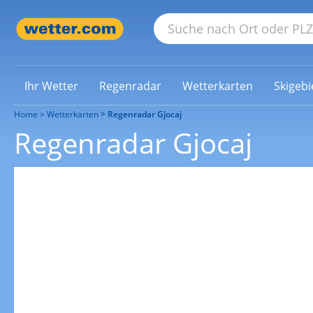
Ihr Wetter
Regenradar
Wetterkarten
Skigebi
Home
Wetterkarten
Regenradar Gjocaj
Regenradar Gjocaj