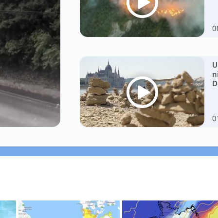
0
U
n
D
0