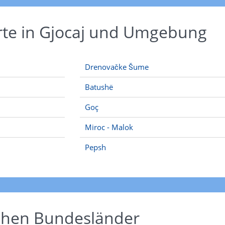
rte in Gjocaj und Umgebung
Drenovačke Šume
Batushë
Goç
Miroc - Malok
Pepsh
schen Bundesländer