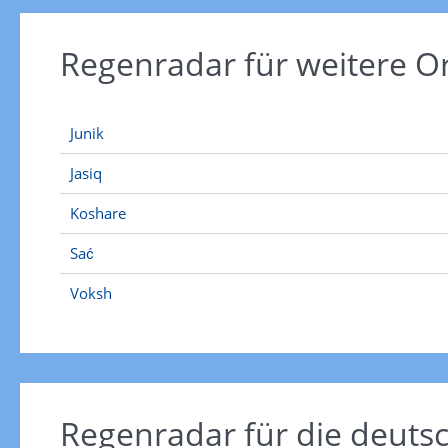
Regenradar für weitere O
Junik
Jasiq
Koshare
Sać
Voksh
Regenradar für die deut