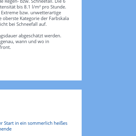
de Regen- bzw. Schneefall. Die 6
tensität bis 8.1 l/m² pro Stunde.
. Extreme bzw. unwetterartige
e oberste Kategorie der Farbskala
icht bei Schneefall auf.
agsdauer abgeschätzt werden.
e genau, wann und wo in
front.
r Start in ein sommerlich heißes
nende