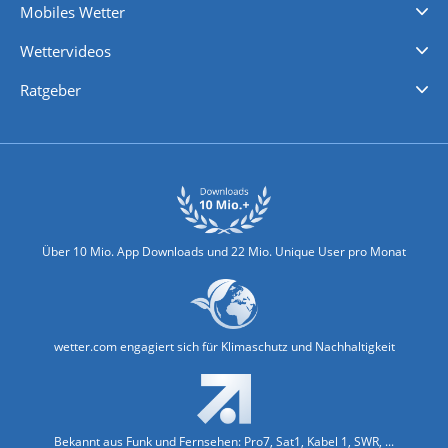
Mobiles Wetter
iPhone Wetter
iPad Wetter
Android Wetter
Wettervideos
Nachrichten
Deutschlandwetter
Schweizwetter
Österreichwetter
Regionalwetter
Wetter in Europa
Wetter Weltweit
Wetterlexikon
Promi-News
Ratgeber
Biowetter
Glätteindex
Reiseziel Finder
Erkältungswetter
Klima & Umwelt
Über 10 Mio. App Downloads und 22 Mio. Unique User pro Monat
wetter.com engagiert sich für Klimaschutz und Nachhaltigkeit
Bekannt aus Funk und Fernsehen: Pro7, Sat1, Kabel 1, SWR, ...