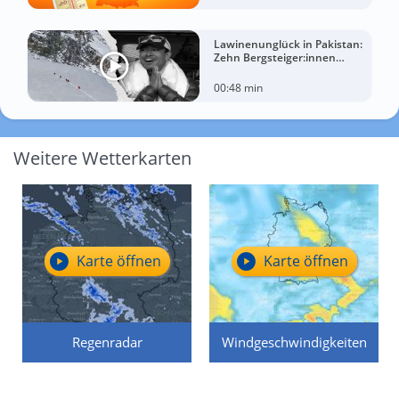
Lawinenunglück in Pakistan:
Zehn Bergsteiger:innen
sterben am Broad Peak
00:48 min
Weitere Wetterkarten
Karte öffnen
Karte öffnen
Regenradar
Windgeschwindigkeiten