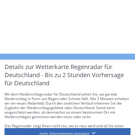
Details zur Wetterkarte
Regenradar für
Deutschland - Bis zu 2 Stunden Vorhersage
für Deutschland
Mit dem Niederschlagsradar für Deutschland sehen Sie, wo gerade
Niederschlag in Form von Regen oder Schnee fällt. Alle 5 Minuten erhalten
wir ein neues Radarbild. Durch den zeitlichen Verlauf erkennen Sie die
Zugbahn der Niederschlagsgebiete über Deutschland. Somit kann
eingeschätzt werden, ob demnächst an einem bestimmten Ort mit
Niederschlägen gerechnet werden muss oder nicht.
Das Regenradar zeigt Ihnen nicht nur, wo es nass wird und ob Sie einen
Regenschirm brauchen, sondern gibt Ihnen zusätzlich Informationen über
mehr Informationen anzeigen
die Niederschlagsintensität. Diese bezieht sich laut offiziellen Richtlinien