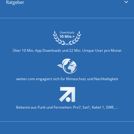
Ratgeber
Biowetter
Glätteindex
Reiseziel Finder
Erkältungswetter
Klima & Umwelt
Über 10 Mio. App Downloads und 22 Mio. Unique User pro Monat
wetter.com engagiert sich für Klimaschutz und Nachhaltigkeit
Bekannt aus Funk und Fernsehen: Pro7, Sat1, Kabel 1, SWR, ...