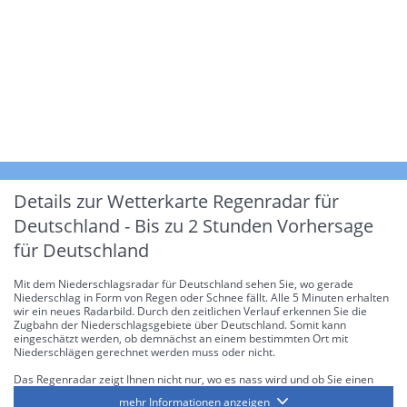
Details zur Wetterkarte
Regenradar für
Deutschland - Bis zu 2 Stunden Vorhersage
für Deutschland
Mit dem Niederschlagsradar für Deutschland sehen Sie, wo gerade
Niederschlag in Form von Regen oder Schnee fällt. Alle 5 Minuten erhalten
wir ein neues Radarbild. Durch den zeitlichen Verlauf erkennen Sie die
Zugbahn der Niederschlagsgebiete über Deutschland. Somit kann
eingeschätzt werden, ob demnächst an einem bestimmten Ort mit
Niederschlägen gerechnet werden muss oder nicht.
Das Regenradar zeigt Ihnen nicht nur, wo es nass wird und ob Sie einen
Regenschirm brauchen, sondern gibt Ihnen zusätzlich Informationen über
mehr Informationen anzeigen
die Niederschlagsintensität. Diese bezieht sich laut offiziellen Richtlinien