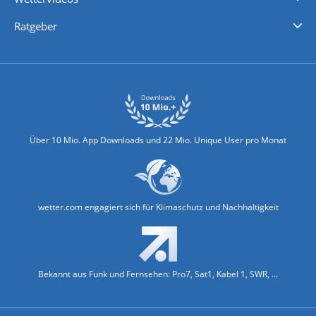
Nachrichten
Deutschlandwetter
Schweizwetter
Österreichwetter
Regionalwetter
Wetter in Europa
Wetter Weltweit
Wetterlexikon
Promi-News
Ratgeber
Biowetter
Glätteindex
Reiseziel Finder
Erkältungswetter
Klima & Umwelt
Über 10 Mio. App Downloads und 22 Mio. Unique User pro Monat
wetter.com engagiert sich für Klimaschutz und Nachhaltigkeit
Bekannt aus Funk und Fernsehen: Pro7, Sat1, Kabel 1, SWR, ...