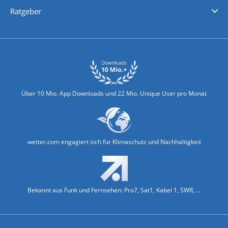
Nachrichten
Deutschlandwetter
Schweizwetter
Österreichwetter
Regionalwetter
Wetter in Europa
Wetter Weltweit
Wetterlexikon
Promi-News
Ratgeber
Biowetter
Glätteindex
Reiseziel Finder
Erkältungswetter
Klima & Umwelt
Über 10 Mio. App Downloads und 22 Mio. Unique User pro Monat
wetter.com engagiert sich für Klimaschutz und Nachhaltigkeit
Bekannt aus Funk und Fernsehen: Pro7, Sat1, Kabel 1, SWR, ...