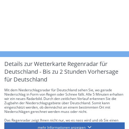
Details zur Wetterkarte
Regenradar für
Deutschland - Bis zu 2 Stunden Vorhersage
für Deutschland
Mit dem Niederschlagsradar für Deutschland sehen Sie, wo gerade
Niederschlag in Form von Regen oder Schnee fällt. Alle 5 Minuten erhalten
wir ein neues Radarbild. Durch den zeitlichen Verlauf erkennen Sie die
Zugbahn der Niederschlagsgebiete über Deutschland. Somit kann
eingeschätzt werden, ob demnächst an einem bestimmten Ort mit
Niederschlägen gerechnet werden muss oder nicht.
Das Regenradar zeigt Ihnen nicht nur, wo es nass wird und ob Sie einen
Regenschirm brauchen, sondern gibt Ihnen zusätzlich Informationen über
mehr Informationen anzeigen
die Niederschlagsintensität. Diese bezieht sich laut offiziellen Richtlinien