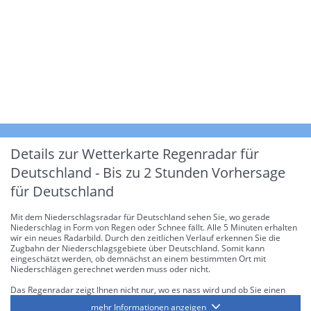
Details zur Wetterkarte
Regenradar für
Deutschland - Bis zu 2 Stunden Vorhersage
für Deutschland
Mit dem Niederschlagsradar für Deutschland sehen Sie, wo gerade
Niederschlag in Form von Regen oder Schnee fällt. Alle 5 Minuten erhalten
wir ein neues Radarbild. Durch den zeitlichen Verlauf erkennen Sie die
Zugbahn der Niederschlagsgebiete über Deutschland. Somit kann
eingeschätzt werden, ob demnächst an einem bestimmten Ort mit
Niederschlägen gerechnet werden muss oder nicht.
Das Regenradar zeigt Ihnen nicht nur, wo es nass wird und ob Sie einen
Regenschirm brauchen, sondern gibt Ihnen zusätzlich Informationen über
mehr Informationen anzeigen
die Niederschlagsintensität. Diese bezieht sich laut offiziellen Richtlinien