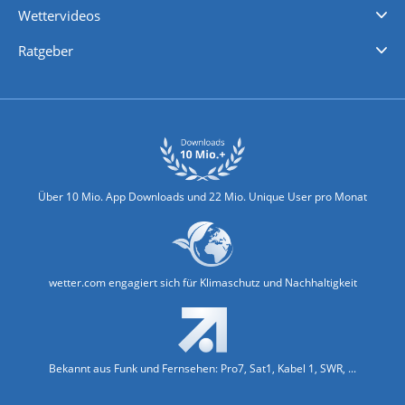
Wettervideos
Nachrichten
Deutschlandwetter
Schweizwetter
Österreichwetter
Regionalwetter
Wetter in Europa
Wetter Weltweit
Wetterlexikon
Promi-News
Ratgeber
Biowetter
Glätteindex
Reiseziel Finder
Erkältungswetter
Klima & Umwelt
Über 10 Mio. App Downloads und 22 Mio. Unique User pro Monat
wetter.com engagiert sich für Klimaschutz und Nachhaltigkeit
Bekannt aus Funk und Fernsehen: Pro7, Sat1, Kabel 1, SWR, ...