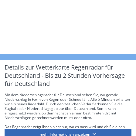
Details zur Wetterkarte
Regenradar für
Deutschland - Bis zu 2 Stunden Vorhersage
für Deutschland
Mit dem Niederschlagsradar für Deutschland sehen Sie, wo gerade
Niederschlag in Form von Regen oder Schnee fällt. Alle 5 Minuten erhalten
wir ein neues Radarbild. Durch den zeitlichen Verlauf erkennen Sie die
Zugbahn der Niederschlagsgebiete über Deutschland. Somit kann
eingeschätzt werden, ob demnächst an einem bestimmten Ort mit
Niederschlägen gerechnet werden muss oder nicht.
Das Regenradar zeigt Ihnen nicht nur, wo es nass wird und ob Sie einen
Regenschirm brauchen, sondern gibt Ihnen zusätzlich Informationen über
mehr Informationen anzeigen
die Niederschlagsintensität. Diese bezieht sich laut offiziellen Richtlinien