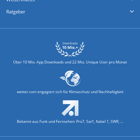
Nachrichten
Deutschlandwetter
Schweizwetter
Österreichwetter
Regionalwetter
Wetter in Europa
Wetter Weltweit
Wetterlexikon
Promi-News
Ratgeber
Biowetter
Glätteindex
Reiseziel Finder
Erkältungswetter
Klima & Umwelt
Über 10 Mio. App Downloads und 22 Mio. Unique User pro Monat
wetter.com engagiert sich für Klimaschutz und Nachhaltigkeit
Bekannt aus Funk und Fernsehen: Pro7, Sat1, Kabel 1, SWR, ...