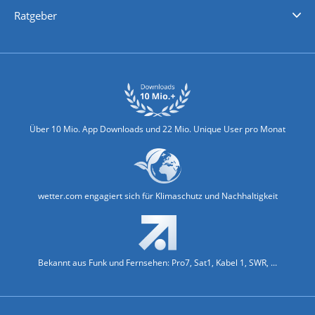
Nachrichten
Deutschlandwetter
Schweizwetter
Österreichwetter
Regionalwetter
Wetter in Europa
Wetter Weltweit
Wetterlexikon
Promi-News
Ratgeber
Biowetter
Glätteindex
Reiseziel Finder
Erkältungswetter
Klima & Umwelt
Über 10 Mio. App Downloads und 22 Mio. Unique User pro Monat
wetter.com engagiert sich für Klimaschutz und Nachhaltigkeit
Bekannt aus Funk und Fernsehen: Pro7, Sat1, Kabel 1, SWR, ...