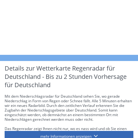
Details zur Wetterkarte
Regenradar für
Deutschland - Bis zu 2 Stunden Vorhersage
für Deutschland
Mit dem Niederschlagsradar für Deutschland sehen Sie, wo gerade
Niederschlag in Form von Regen oder Schnee fällt. Alle 5 Minuten erhalten
wir ein neues Radarbild. Durch den zeitlichen Verlauf erkennen Sie die
Zugbahn der Niederschlagsgebiete über Deutschland. Somit kann
eingeschätzt werden, ob demnächst an einem bestimmten Ort mit
Niederschlägen gerechnet werden muss oder nicht.
Das Regenradar zeigt Ihnen nicht nur, wo es nass wird und ob Sie einen
Regenschirm brauchen, sondern gibt Ihnen zusätzlich Informationen über
mehr Informationen anzeigen
die Niederschlagsintensität. Diese bezieht sich laut offiziellen Richtlinien