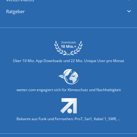
Nachrichten
Deutschlandwetter
Schweizwetter
Österreichwetter
Regionalwetter
Wetter in Europa
Wetter Weltweit
Wetterlexikon
Promi-News
Ratgeber
Biowetter
Glätteindex
Reiseziel Finder
Erkältungswetter
Klima & Umwelt
Über 10 Mio. App Downloads und 22 Mio. Unique User pro Monat
wetter.com engagiert sich für Klimaschutz und Nachhaltigkeit
Bekannt aus Funk und Fernsehen: Pro7, Sat1, Kabel 1, SWR, ...