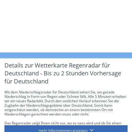
Details zur Wetterkarte
Regenradar für
Deutschland - Bis zu 2 Stunden Vorhersage
für Deutschland
Mit dem Niederschlagsradar für Deutschland sehen Sie, wo gerade
Niederschlag in Form von Regen oder Schnee fällt. Alle 5 Minuten erhalten
wir ein neues Radarbild. Durch den zeitlichen Verlauf erkennen Sie die
Zugbahn der Niederschlagsgebiete über Deutschland. Somit kann
eingeschätzt werden, ob demnächst an einem bestimmten Ort mit
Niederschlägen gerechnet werden muss oder nicht.
Das Regenradar zeigt Ihnen nicht nur, wo es nass wird und ob Sie einen
Regenschirm brauchen, sondern gibt Ihnen zusätzlich Informationen über
mehr Informationen anzeigen
die Niederschlagsintensität. Diese bezieht sich laut offiziellen Richtlinien