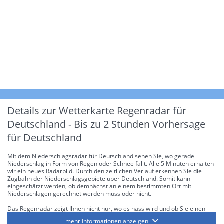
Details zur Wetterkarte
Regenradar für
Deutschland - Bis zu 2 Stunden Vorhersage
für Deutschland
Mit dem Niederschlagsradar für Deutschland sehen Sie, wo gerade
Niederschlag in Form von Regen oder Schnee fällt. Alle 5 Minuten erhalten
wir ein neues Radarbild. Durch den zeitlichen Verlauf erkennen Sie die
Zugbahn der Niederschlagsgebiete über Deutschland. Somit kann
eingeschätzt werden, ob demnächst an einem bestimmten Ort mit
Niederschlägen gerechnet werden muss oder nicht.
Das Regenradar zeigt Ihnen nicht nur, wo es nass wird und ob Sie einen
Regenschirm brauchen, sondern gibt Ihnen zusätzlich Informationen über
mehr Informationen anzeigen
die Niederschlagsintensität. Diese bezieht sich laut offiziellen Richtlinien