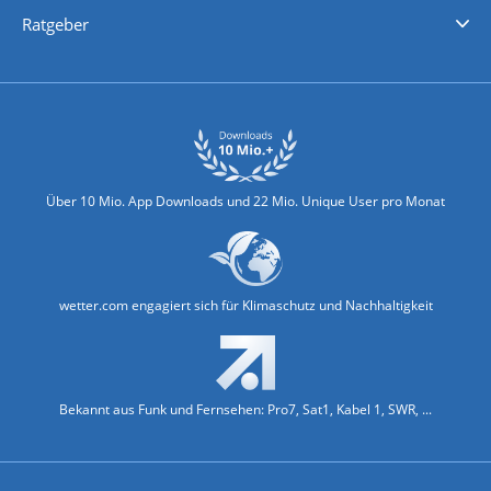
Nachrichten
Deutschlandwetter
Schweizwetter
Österreichwetter
Regionalwetter
Wetter in Europa
Wetter Weltweit
Wetterlexikon
Promi-News
Ratgeber
Biowetter
Glätteindex
Reiseziel Finder
Erkältungswetter
Klima & Umwelt
Über 10 Mio. App Downloads und 22 Mio. Unique User pro Monat
wetter.com engagiert sich für Klimaschutz und Nachhaltigkeit
Bekannt aus Funk und Fernsehen: Pro7, Sat1, Kabel 1, SWR, ...