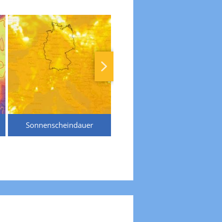
Sonnenscheindauer
Temperaturen