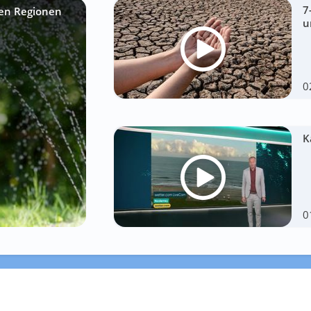
7
sen Regionen
u
0
K
0