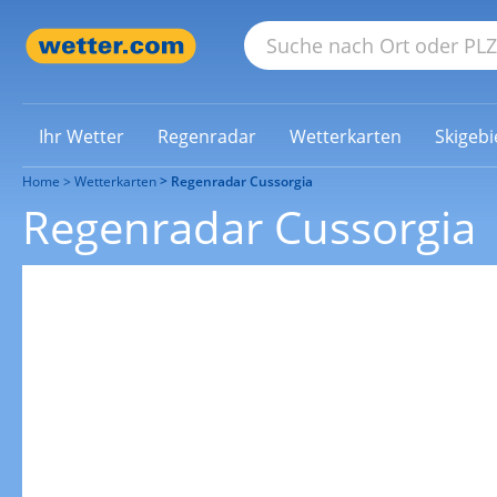
Ihr Wetter
Regenradar
Wetterkarten
Skigebi
Home
Wetterkarten
Regenradar Cussorgia
Regenradar Cussorgia