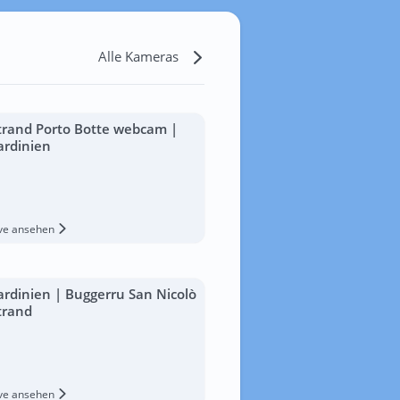
Alle Kameras
trand Porto Botte webcam |
ardinien
ive ansehen
ardinien | Buggerru San Nicolò
trand
ive ansehen