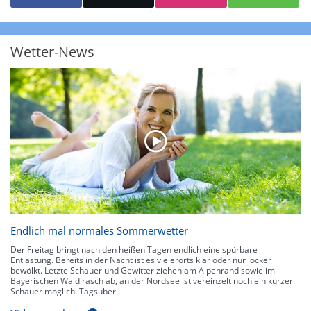
starke Niederschläge bis 35 l/m² pro Stunde. Hier können bereits Gewitter
auftreten. Extreme bzw. unwetterartige Niederschlagsereignisse mit
heftigen Gewittern, Starkregen, Hagel oder Graupel werden in Orange und
Rot dargestellt. Die oberste Kategorie der Farbskala gibt Niederschläge mit
Wetter-News
über 150 l/m² pro Stunde an. Solche
Niederschlagsintensitäten
treten
ausschließlich bei Regen, nicht bei Schneefall auf.
Neben der Niederschlagsintensität kann auch die Zuggeschwindigkeit der
Niederschlagsgebiete und damit die Niederschlagsdauer abgeschätzt
werden. Neben der 5-minütigen Radaraufzeichnung gibt es eine
Niederschlagsprognose
für die nächsten 2 Stunden. So sehen Sie genau,
wann und wo in Deutschland mit Regen oder Schneefall zu rechnen ist bzw.
kennen zu jeder Zeit den genauen Verlauf einer Niederschlagsfront.
Endlich mal normales Sommerwetter
Der Freitag bringt nach den heißen Tagen endlich eine spürbare
Entlastung. Bereits in der Nacht ist es vielerorts klar oder nur locker
bewölkt. Letzte Schauer und Gewitter ziehen am Alpenrand sowie im
Bayerischen Wald rasch ab, an der Nordsee ist vereinzelt noch ein kurzer
Schauer möglich. Tagsüber...