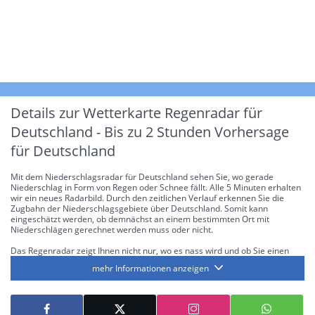
Details zur Wetterkarte
Regenradar für
Deutschland - Bis zu 2 Stunden Vorhersage
für Deutschland
Mit dem Niederschlagsradar für Deutschland sehen Sie, wo gerade
Niederschlag in Form von Regen oder Schnee fällt. Alle 5 Minuten erhalten
wir ein neues Radarbild. Durch den zeitlichen Verlauf erkennen Sie die
Zugbahn der Niederschlagsgebiete über Deutschland. Somit kann
eingeschätzt werden, ob demnächst an einem bestimmten Ort mit
Niederschlägen gerechnet werden muss oder nicht.
Das Regenradar zeigt Ihnen nicht nur, wo es nass wird und ob Sie einen
Regenschirm brauchen, sondern gibt Ihnen zusätzlich Informationen über
mehr Informationen anzeigen
die Niederschlagsintensität. Diese bezieht sich laut offiziellen Richtlinien
jeweils auf die Niederschlagsmenge in l/m² pro Stunde Regen- bzw.
Schneefall. Die 6 Stufen sind wie folgt gegliedert: Die hellen Blautöne
symbolisieren leichte bis mäßige Regen- bzw. Schneefälle mit einer
Intensität bis 8.1 l/m² pro Stunde. Dunkelblau repräsentiert mäßige bis