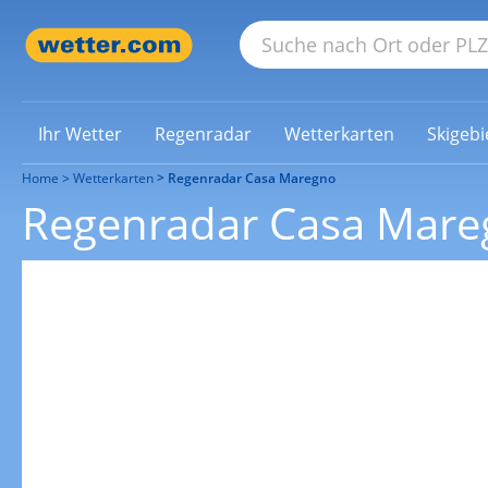
Ihr Wetter
Regenradar
Wetterkarten
Skigebi
Home
Wetterkarten
Regenradar Casa Maregno
Regenradar Casa Mare