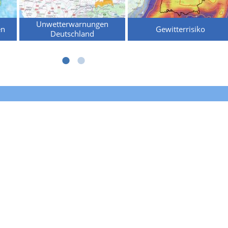
Unwetterwarnungen
en
Gewitterrisiko
Deutschland