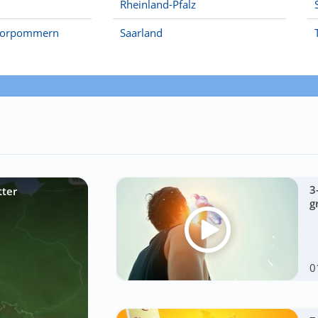
Rheinland-Pfalz
Vorpommern
Saarland
3
tter
g
0