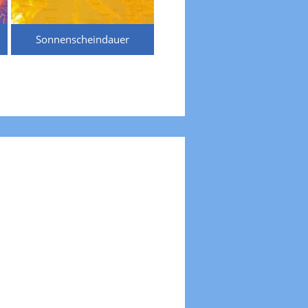
Sonnenscheindauer
Temperaturen