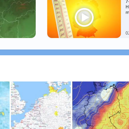
7
H
m
0