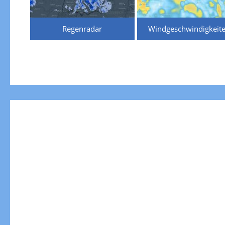
Regenradar
Windgeschwindigkeit