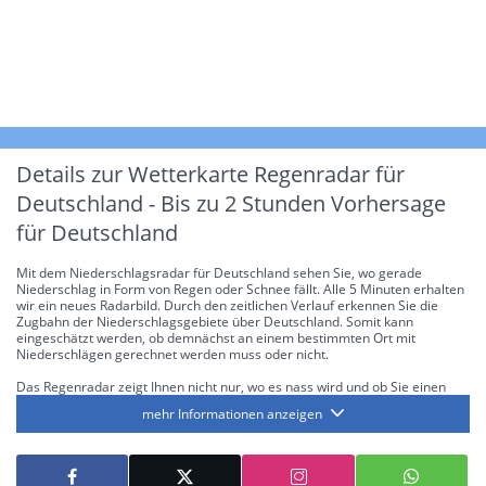
Details zur Wetterkarte
Regenradar für
Deutschland - Bis zu 2 Stunden Vorhersage
für Deutschland
Mit dem Niederschlagsradar für Deutschland sehen Sie, wo gerade
Niederschlag in Form von Regen oder Schnee fällt. Alle 5 Minuten erhalten
wir ein neues Radarbild. Durch den zeitlichen Verlauf erkennen Sie die
Zugbahn der Niederschlagsgebiete über Deutschland. Somit kann
eingeschätzt werden, ob demnächst an einem bestimmten Ort mit
Niederschlägen gerechnet werden muss oder nicht.
Das Regenradar zeigt Ihnen nicht nur, wo es nass wird und ob Sie einen
Regenschirm brauchen, sondern gibt Ihnen zusätzlich Informationen über
mehr Informationen anzeigen
die Niederschlagsintensität. Diese bezieht sich laut offiziellen Richtlinien
jeweils auf die Niederschlagsmenge in l/m² pro Stunde Regen- bzw.
Schneefall. Die 6 Stufen sind wie folgt gegliedert: Die hellen Blautöne
symbolisieren leichte bis mäßige Regen- bzw. Schneefälle mit einer
Intensität bis 8.1 l/m² pro Stunde. Dunkelblau repräsentiert mäßige bis