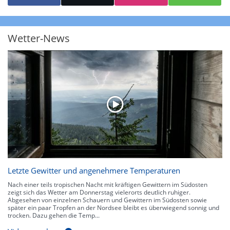
starke Niederschläge bis 35 l/m² pro Stunde. Hier können bereits Gewitter
auftreten. Extreme bzw. unwetterartige Niederschlagsereignisse mit
heftigen Gewittern, Starkregen, Hagel oder Graupel werden in Orange und
Rot dargestellt. Die oberste Kategorie der Farbskala gibt Niederschläge mit
Wetter-News
über 150 l/m² pro Stunde an. Solche
Niederschlagsintensitäten
treten
ausschließlich bei Regen, nicht bei Schneefall auf.
Neben der Niederschlagsintensität kann auch die Zuggeschwindigkeit der
Niederschlagsgebiete und damit die Niederschlagsdauer abgeschätzt
werden. Neben der 5-minütigen Radaraufzeichnung gibt es eine
Niederschlagsprognose
für die nächsten 2 Stunden. So sehen Sie genau,
wann und wo in Deutschland mit Regen oder Schneefall zu rechnen ist bzw.
kennen zu jeder Zeit den genauen Verlauf einer Niederschlagsfront.
Letzte Gewitter und angenehmere Temperaturen
Nach einer teils tropischen Nacht mit kräftigen Gewittern im Südosten
zeigt sich das Wetter am Donnerstag vielerorts deutlich ruhiger.
Abgesehen von einzelnen Schauern und Gewittern im Südosten sowie
später ein paar Tropfen an der Nordsee bleibt es überwiegend sonnig und
trocken. Dazu gehen die Temp...