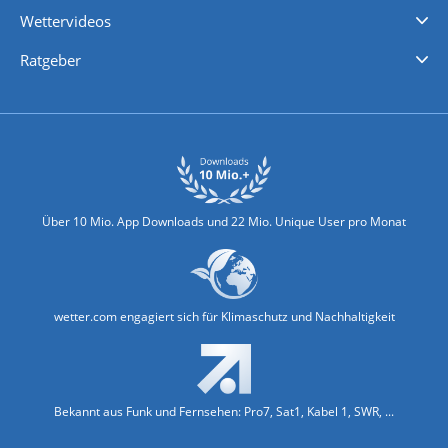
Wettervideos
Nachrichten
Deutschlandwetter
Schweizwetter
Österreichwetter
Regionalwetter
Wetter in Europa
Wetter Weltweit
Wetterlexikon
Promi-News
Ratgeber
Biowetter
Glätteindex
Reiseziel Finder
Erkältungswetter
Klima & Umwelt
Über 10 Mio. App Downloads und 22 Mio. Unique User pro Monat
wetter.com engagiert sich für Klimaschutz und Nachhaltigkeit
Bekannt aus Funk und Fernsehen: Pro7, Sat1, Kabel 1, SWR, ...