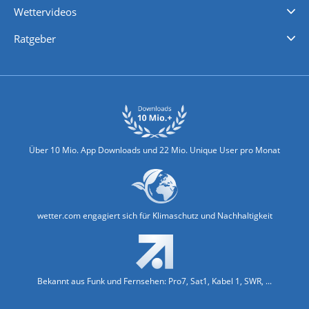
Wettervideos
Nachrichten
Deutschlandwetter
Schweizwetter
Österreichwetter
Regionalwetter
Wetter in Europa
Wetter Weltweit
Wetterlexikon
Promi-News
Ratgeber
Biowetter
Glätteindex
Reiseziel Finder
Erkältungswetter
Klima & Umwelt
Über 10 Mio. App Downloads und 22 Mio. Unique User pro Monat
wetter.com engagiert sich für Klimaschutz und Nachhaltigkeit
Bekannt aus Funk und Fernsehen: Pro7, Sat1, Kabel 1, SWR, ...