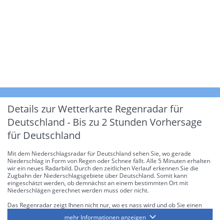
Details zur Wetterkarte
Regenradar für
Deutschland - Bis zu 2 Stunden Vorhersage
für Deutschland
Mit dem Niederschlagsradar für Deutschland sehen Sie, wo gerade
Niederschlag in Form von Regen oder Schnee fällt. Alle 5 Minuten erhalten
wir ein neues Radarbild. Durch den zeitlichen Verlauf erkennen Sie die
Zugbahn der Niederschlagsgebiete über Deutschland. Somit kann
eingeschätzt werden, ob demnächst an einem bestimmten Ort mit
Niederschlägen gerechnet werden muss oder nicht.
Das Regenradar zeigt Ihnen nicht nur, wo es nass wird und ob Sie einen
Regenschirm brauchen, sondern gibt Ihnen zusätzlich Informationen über
mehr Informationen anzeigen
die Niederschlagsintensität. Diese bezieht sich laut offiziellen Richtlinien