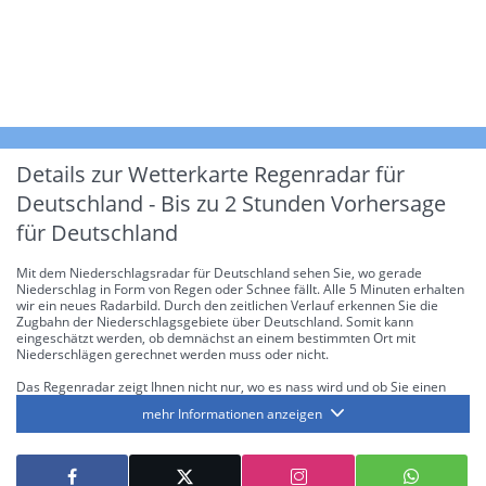
Details zur Wetterkarte
Regenradar für
Deutschland - Bis zu 2 Stunden Vorhersage
für Deutschland
Mit dem Niederschlagsradar für Deutschland sehen Sie, wo gerade
Niederschlag in Form von Regen oder Schnee fällt. Alle 5 Minuten erhalten
wir ein neues Radarbild. Durch den zeitlichen Verlauf erkennen Sie die
Zugbahn der Niederschlagsgebiete über Deutschland. Somit kann
eingeschätzt werden, ob demnächst an einem bestimmten Ort mit
Niederschlägen gerechnet werden muss oder nicht.
Das Regenradar zeigt Ihnen nicht nur, wo es nass wird und ob Sie einen
Regenschirm brauchen, sondern gibt Ihnen zusätzlich Informationen über
mehr Informationen anzeigen
die Niederschlagsintensität. Diese bezieht sich laut offiziellen Richtlinien
jeweils auf die Niederschlagsmenge in l/m² pro Stunde Regen- bzw.
Schneefall. Die 6 Stufen sind wie folgt gegliedert: Die hellen Blautöne
symbolisieren leichte bis mäßige Regen- bzw. Schneefälle mit einer
Intensität bis 8.1 l/m² pro Stunde. Dunkelblau repräsentiert mäßige bis