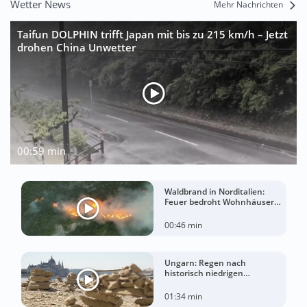
Wetter News
Mehr Nachrichten
Taifun DOLPHIN trifft Japan mit bis zu 215 km/h – Jetzt
drohen China Unwetter
00:59 min
Waldbrand in Norditalien:
Feuer bedroht Wohnhäuser
bei extremer Hitze
00:46 min
Ungarn: Regen nach
historisch niedrigen
Wasserständen der Donau
01:34 min