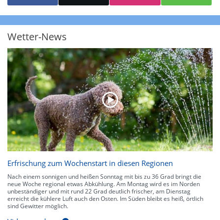
starke Niederschläge bis 35 l/m² pro Stunde. Hier können bereits Gewitter
auftreten. Extreme bzw. unwetterartige Niederschlagsereignisse mit
heftigen Gewittern, Starkregen, Hagel oder Graupel werden in Orange und
Rot dargestellt. Die oberste Kategorie der Farbskala gibt Niederschläge mit
Wetter-News
über 150 l/m² pro Stunde an. Solche
Niederschlagsintensitäten
treten
ausschließlich bei Regen, nicht bei Schneefall auf.
Neben der Niederschlagsintensität kann auch die Zuggeschwindigkeit der
Niederschlagsgebiete und damit die Niederschlagsdauer abgeschätzt
werden. Neben der 5-minütigen Radaraufzeichnung gibt es eine
Niederschlagsprognose
für die nächsten 2 Stunden. So sehen Sie genau,
wann und wo in Deutschland mit Regen oder Schneefall zu rechnen ist bzw.
kennen zu jeder Zeit den genauen Verlauf einer Niederschlagsfront.
Erfrischung zum Wochenstart in diesen Regionen
Nach einem sonnigen und heißen Sonntag mit bis zu 36 Grad bringt die
neue Woche regional etwas Abkühlung. Am Montag wird es im Norden
unbeständiger und mit rund 22 Grad deutlich frischer, am Dienstag
erreicht die kühlere Luft auch den Osten. Im Süden bleibt es heiß, örtlich
sind Gewitter möglich.