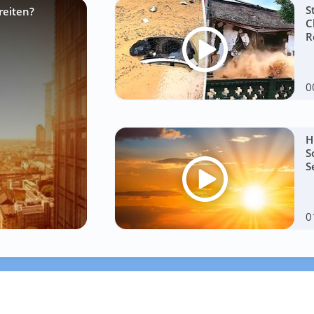
S
reiten?
C
R
0
H
S
S
0