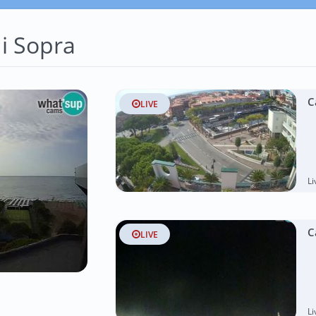
i Sopra
C
LIVE
L
C
LIVE
L