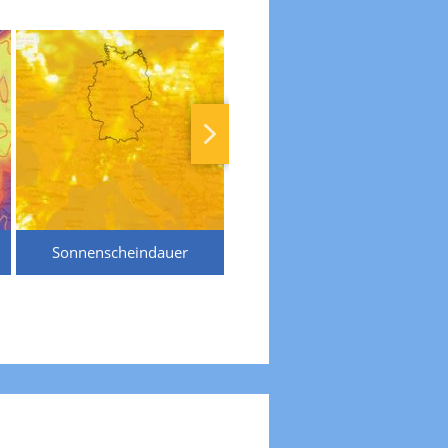
Sonnenscheindauer
Temperaturen