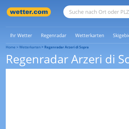
Ihr Wetter
Regenradar
Wetterkarten
Skigebi
Home
Wetterkarten
Regenradar Arzeri di Sopra
Regenradar Arzeri di S