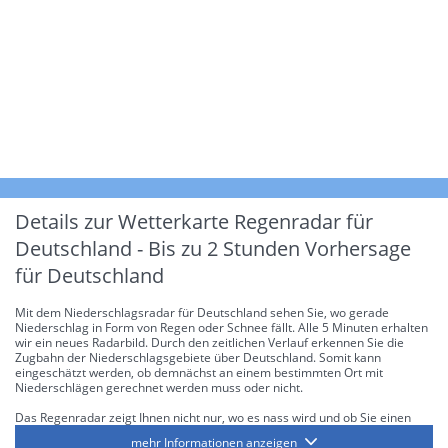
Details zur Wetterkarte
Regenradar für
Deutschland - Bis zu 2 Stunden Vorhersage
für Deutschland
Mit dem Niederschlagsradar für Deutschland sehen Sie, wo gerade
Niederschlag in Form von Regen oder Schnee fällt. Alle 5 Minuten erhalten
wir ein neues Radarbild. Durch den zeitlichen Verlauf erkennen Sie die
Zugbahn der Niederschlagsgebiete über Deutschland. Somit kann
eingeschätzt werden, ob demnächst an einem bestimmten Ort mit
Niederschlägen gerechnet werden muss oder nicht.
Das Regenradar zeigt Ihnen nicht nur, wo es nass wird und ob Sie einen
Regenschirm brauchen, sondern gibt Ihnen zusätzlich Informationen über
mehr Informationen anzeigen
die Niederschlagsintensität. Diese bezieht sich laut offiziellen Richtlinien