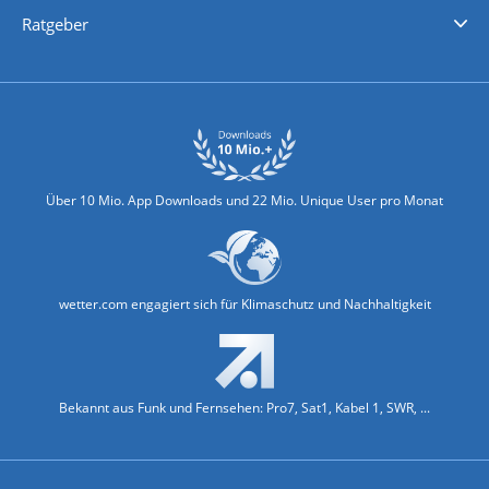
Nachrichten
Deutschlandwetter
Schweizwetter
Österreichwetter
Regionalwetter
Wetter in Europa
Wetter Weltweit
Wetterlexikon
Promi-News
Ratgeber
Biowetter
Glätteindex
Reiseziel Finder
Erkältungswetter
Klima & Umwelt
Über 10 Mio. App Downloads und 22 Mio. Unique User pro Monat
wetter.com engagiert sich für Klimaschutz und Nachhaltigkeit
Bekannt aus Funk und Fernsehen: Pro7, Sat1, Kabel 1, SWR, ...