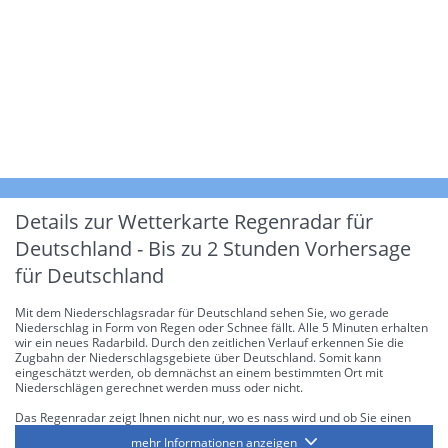
Details zur Wetterkarte
Regenradar für
Deutschland - Bis zu 2 Stunden Vorhersage
für Deutschland
Mit dem Niederschlagsradar für Deutschland sehen Sie, wo gerade
Niederschlag in Form von Regen oder Schnee fällt. Alle 5 Minuten erhalten
wir ein neues Radarbild. Durch den zeitlichen Verlauf erkennen Sie die
Zugbahn der Niederschlagsgebiete über Deutschland. Somit kann
eingeschätzt werden, ob demnächst an einem bestimmten Ort mit
Niederschlägen gerechnet werden muss oder nicht.
Das Regenradar zeigt Ihnen nicht nur, wo es nass wird und ob Sie einen
Regenschirm brauchen, sondern gibt Ihnen zusätzlich Informationen über
mehr Informationen anzeigen
die Niederschlagsintensität. Diese bezieht sich laut offiziellen Richtlinien