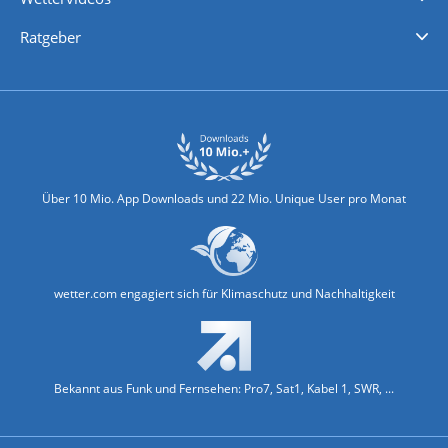
Nachrichten
Deutschlandwetter
Schweizwetter
Österreichwetter
Regionalwetter
Wetter in Europa
Wetter Weltweit
Wetterlexikon
Promi-News
Ratgeber
Biowetter
Glätteindex
Reiseziel Finder
Erkältungswetter
Klima & Umwelt
Über 10 Mio. App Downloads und 22 Mio. Unique User pro Monat
wetter.com engagiert sich für Klimaschutz und Nachhaltigkeit
Bekannt aus Funk und Fernsehen: Pro7, Sat1, Kabel 1, SWR, ...