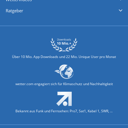
Nachrichten
Deutschlandwetter
Schweizwetter
Österreichwetter
Regionalwetter
Wetter in Europa
Wetter Weltweit
Wetterlexikon
Promi-News
Ratgeber
Biowetter
Glätteindex
Reiseziel Finder
Erkältungswetter
Klima & Umwelt
Über 10 Mio. App Downloads und 22 Mio. Unique User pro Monat
wetter.com engagiert sich für Klimaschutz und Nachhaltigkeit
Bekannt aus Funk und Fernsehen: Pro7, Sat1, Kabel 1, SWR, ...