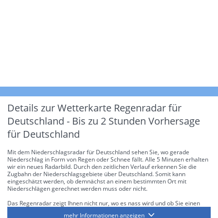
Details zur Wetterkarte
Regenradar für
Deutschland - Bis zu 2 Stunden Vorhersage
für Deutschland
Mit dem Niederschlagsradar für Deutschland sehen Sie, wo gerade
Niederschlag in Form von Regen oder Schnee fällt. Alle 5 Minuten erhalten
wir ein neues Radarbild. Durch den zeitlichen Verlauf erkennen Sie die
Zugbahn der Niederschlagsgebiete über Deutschland. Somit kann
eingeschätzt werden, ob demnächst an einem bestimmten Ort mit
Niederschlägen gerechnet werden muss oder nicht.
Das Regenradar zeigt Ihnen nicht nur, wo es nass wird und ob Sie einen
Regenschirm brauchen, sondern gibt Ihnen zusätzlich Informationen über
mehr Informationen anzeigen
die Niederschlagsintensität. Diese bezieht sich laut offiziellen Richtlinien