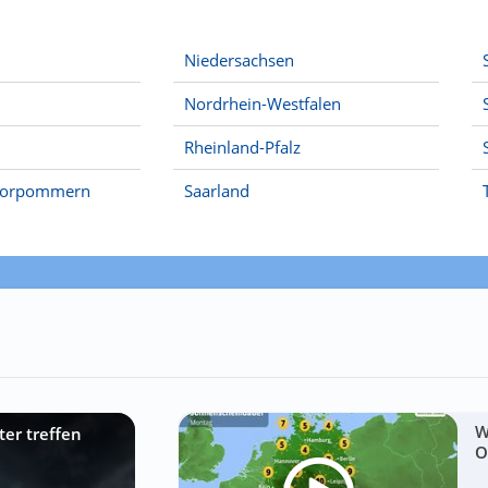
Niedersachsen
Nordrhein-Westfalen
Rheinland-Pfalz
Vorpommern
Saarland
W
ter treffen
O