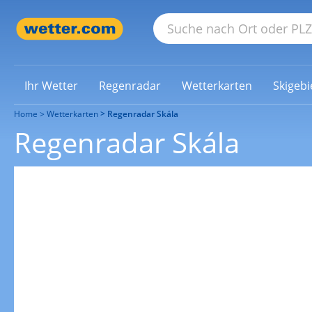
Ihr Wetter
Regenradar
Wetterkarten
Skigebi
Home
Wetterkarten
Regenradar Skála
Regenradar Skála