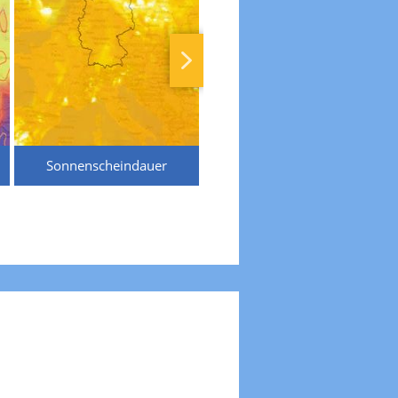
Sonnenscheindauer
Temperaturen