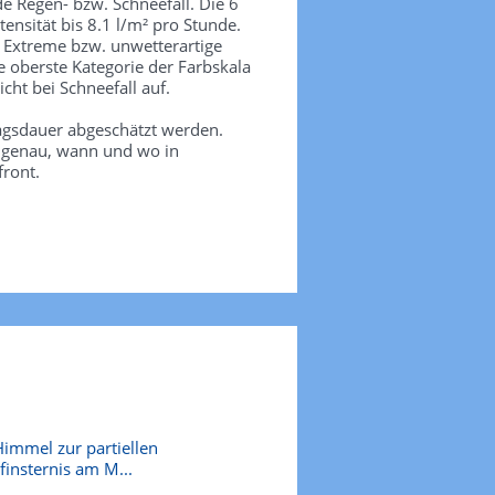
de Regen- bzw. Schneefall. Die 6
tensität bis 8.1 l/m² pro Stunde.
. Extreme bzw. unwetterartige
e oberste Kategorie der Farbskala
icht bei Schneefall auf.
agsdauer abgeschätzt werden.
e genau, wann und wo in
front.
Himmel zur partiellen
insternis am M...