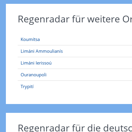
Regenradar für weitere O
Koumítsa
Limáni Ammoulianís
Limáni Ierissoú
Ouranoupoli
Trypití
Regenradar für die deut