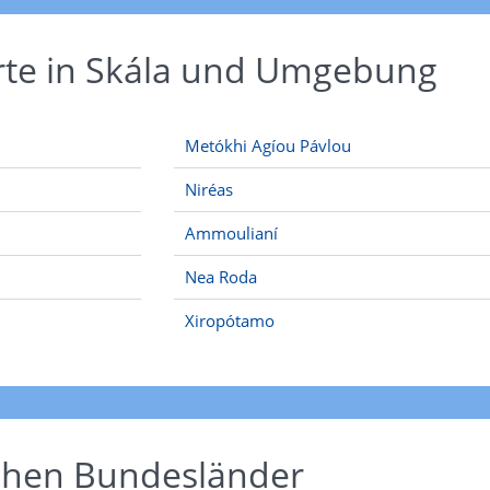
rte in Skála und Umgebung
Metókhi Agíou Pávlou
Niréas
Ammoulianí
Nea Roda
Xiropótamo
schen Bundesländer