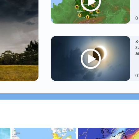
0
3
z
a
0