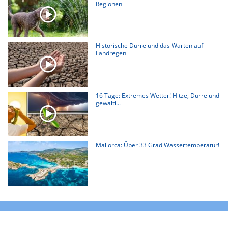
Regionen
Historische Dürre und das Warten auf
Landregen
16 Tage: Extremes Wetter! Hitze, Dürre und
gewalti...
Mallorca: Über 33 Grad Wassertemperatur!