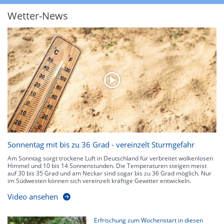
heftigen Gewittern, Starkregen, Hagel oder Graupel werden in Orange und
Rot dargestellt. Die oberste Kategorie der Farbskala gibt Niederschläge mit
Wetter-News
über 150 l/m² pro Stunde an. Solche
Niederschlagsintensitäten
treten
ausschließlich bei Regen, nicht bei Schneefall auf.
Neben der Niederschlagsintensität kann auch die Zuggeschwindigkeit der
Niederschlagsgebiete und damit die Niederschlagsdauer abgeschätzt
werden. Neben der 5-minütigen Radaraufzeichnung gibt es eine
Niederschlagsprognose
für die nächsten 2 Stunden. So sehen Sie genau,
wann und wo in Deutschland mit Regen oder Schneefall zu rechnen ist bzw.
kennen zu jeder Zeit den genauen Verlauf einer Niederschlagsfront.
Sonnentag mit bis zu 36 Grad - vereinzelt Sturmgefahr
Am Sonntag sorgt trockene Luft in Deutschland für verbreitet wolkenlosen
Himmel und 10 bis 14 Sonnenstunden. Die Temperaturen steigen meist
auf 30 bis 35 Grad und am Neckar sind sogar bis zu 36 Grad möglich. Nur
im Südwesten können sich vereinzelt kräftige Gewitter entwickeln.
Video ansehen
Erfrischung zum Wochenstart in diesen