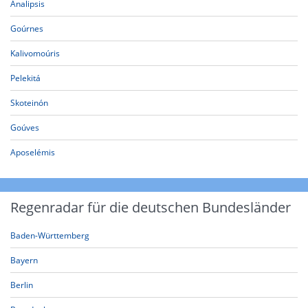
Analipsis
Goúrnes
Kalivomoúris
Pelekitá
Skoteinón
Goúves
Aposelémis
Regenradar für die deutschen Bundesländer
Baden-Württemberg
Bayern
Berlin