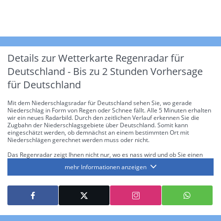
Details zur Wetterkarte
Regenradar für
Deutschland - Bis zu 2 Stunden Vorhersage
für Deutschland
Mit dem Niederschlagsradar für Deutschland sehen Sie, wo gerade
Niederschlag in Form von Regen oder Schnee fällt. Alle 5 Minuten erhalten
wir ein neues Radarbild. Durch den zeitlichen Verlauf erkennen Sie die
Zugbahn der Niederschlagsgebiete über Deutschland. Somit kann
eingeschätzt werden, ob demnächst an einem bestimmten Ort mit
Niederschlägen gerechnet werden muss oder nicht.
Das Regenradar zeigt Ihnen nicht nur, wo es nass wird und ob Sie einen
Regenschirm brauchen, sondern gibt Ihnen zusätzlich Informationen über
mehr Informationen anzeigen
die Niederschlagsintensität. Diese bezieht sich laut offiziellen Richtlinien
jeweils auf die Niederschlagsmenge in l/m² pro Stunde Regen- bzw.
Schneefall. Die 6 Stufen sind wie folgt gegliedert: Die hellen Blautöne
symbolisieren leichte bis mäßige Regen- bzw. Schneefälle mit einer
Intensität bis 8.1 l/m² pro Stunde. Dunkelblau repräsentiert mäßige bis
starke Niederschläge bis 35 l/m² pro Stunde. Hier können bereits Gewitter
auftreten. Extreme bzw. unwetterartige Niederschlagsereignisse mit