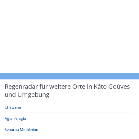
Regenradar für weitere Orte in Káto Goúves
und Umgebung
Chatzaná
Agía Pelagía
Svoúrou Metókhion