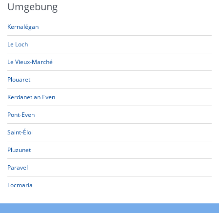
Umgebung
Kernalégan
Le Loch
Le Vieux-Marché
Plouaret
Kerdanet an Even
Pont-Even
Saint-Éloi
Pluzunet
Paravel
Locmaria