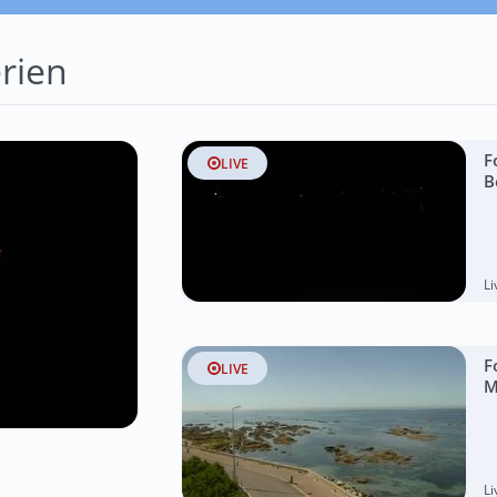
rien
F
LIVE
B
L
F
LIVE
M
L