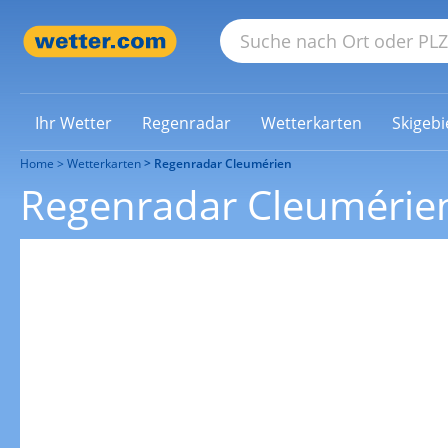
Ihr Wetter
Regenradar
Wetterkarten
Skigebi
Home
Wetterkarten
Regenradar Cleumérien
Regenradar Cleumérie