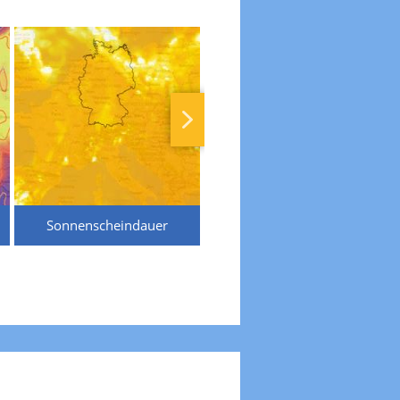
Sonnenscheindauer
Temperaturen