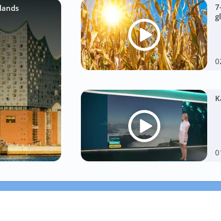
7
lands
g
0
K
0