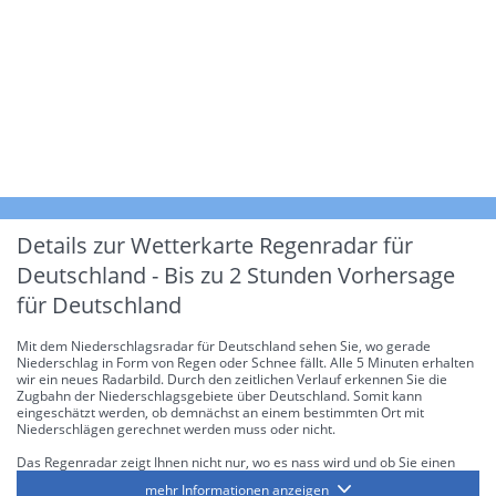
Details zur Wetterkarte
Regenradar für
Deutschland - Bis zu 2 Stunden Vorhersage
für Deutschland
Mit dem Niederschlagsradar für Deutschland sehen Sie, wo gerade
Niederschlag in Form von Regen oder Schnee fällt. Alle 5 Minuten erhalten
wir ein neues Radarbild. Durch den zeitlichen Verlauf erkennen Sie die
Zugbahn der Niederschlagsgebiete über Deutschland. Somit kann
eingeschätzt werden, ob demnächst an einem bestimmten Ort mit
Niederschlägen gerechnet werden muss oder nicht.
Das Regenradar zeigt Ihnen nicht nur, wo es nass wird und ob Sie einen
Regenschirm brauchen, sondern gibt Ihnen zusätzlich Informationen über
mehr Informationen anzeigen
die Niederschlagsintensität. Diese bezieht sich laut offiziellen Richtlinien