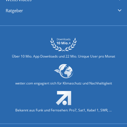
Nachrichten
Deutschlandwetter
Schweizwetter
Österreichwetter
Regionalwetter
Wetter in Europa
Wetter Weltweit
Wetterlexikon
Promi-News
Ratgeber
Biowetter
Glätteindex
Reiseziel Finder
Erkältungswetter
Klima & Umwelt
Über 10 Mio. App Downloads und 22 Mio. Unique User pro Monat
wetter.com engagiert sich für Klimaschutz und Nachhaltigkeit
Bekannt aus Funk und Fernsehen: Pro7, Sat1, Kabel 1, SWR, ...