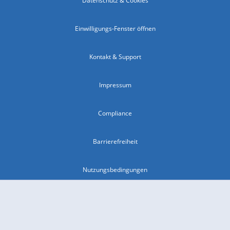
Datenschutz & Cookies
Einwilligungs-Fenster öffnen
Kontakt & Support
Impressum
Compliance
Barrierefreiheit
Nutzungsbedingungen
© 2026 wetter.com Group GmbH - alle Rechte vorbehalten