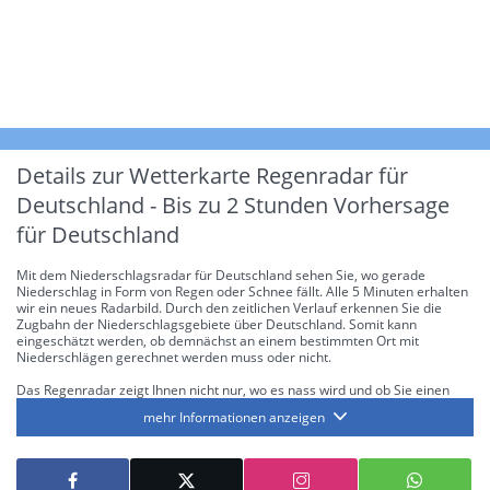
Details zur Wetterkarte
Regenradar für
Deutschland - Bis zu 2 Stunden Vorhersage
für Deutschland
Mit dem Niederschlagsradar für Deutschland sehen Sie, wo gerade
Niederschlag in Form von Regen oder Schnee fällt. Alle 5 Minuten erhalten
wir ein neues Radarbild. Durch den zeitlichen Verlauf erkennen Sie die
Zugbahn der Niederschlagsgebiete über Deutschland. Somit kann
eingeschätzt werden, ob demnächst an einem bestimmten Ort mit
Niederschlägen gerechnet werden muss oder nicht.
Das Regenradar zeigt Ihnen nicht nur, wo es nass wird und ob Sie einen
Regenschirm brauchen, sondern gibt Ihnen zusätzlich Informationen über
mehr Informationen anzeigen
die Niederschlagsintensität. Diese bezieht sich laut offiziellen Richtlinien
jeweils auf die Niederschlagsmenge in l/m² pro Stunde Regen- bzw.
Schneefall. Die 6 Stufen sind wie folgt gegliedert: Die hellen Blautöne
symbolisieren leichte bis mäßige Regen- bzw. Schneefälle mit einer
Intensität bis 8.1 l/m² pro Stunde. Dunkelblau repräsentiert mäßige bis