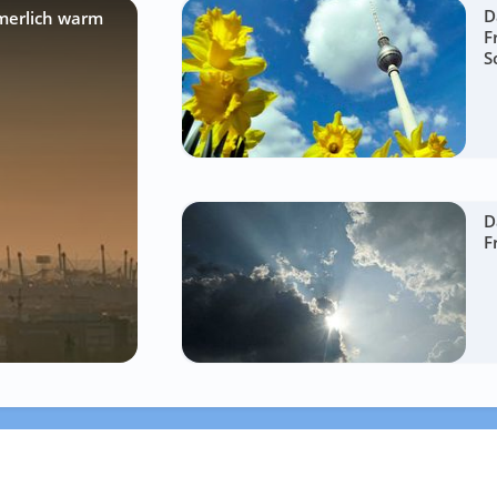
D
merlich warm
F
S
D
F