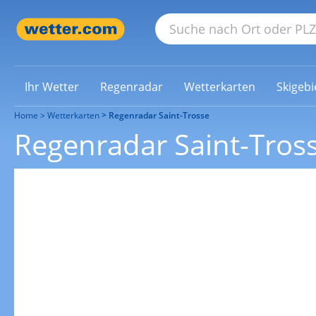
Ihr Wetter
Regenradar
Wetterkarten
Skigebi
Home
Wetterkarten
Regenradar Saint-Trosse
Regenradar Saint-Tros