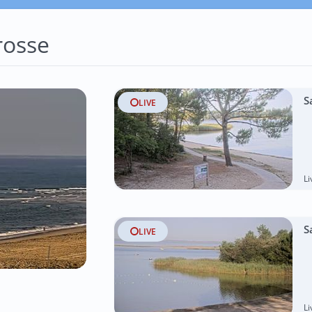
rosse
S
LIVE
L
S
LIVE
L