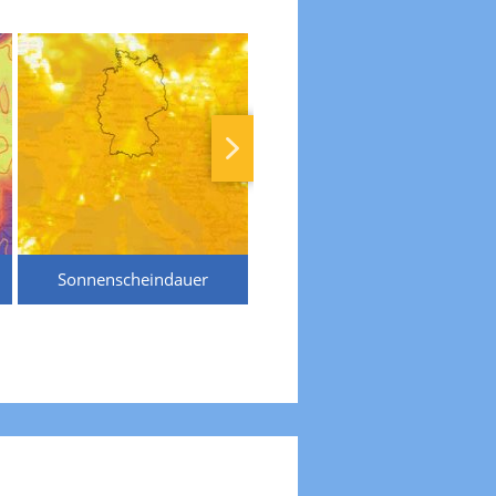
Sonnenscheindauer
Temperaturen