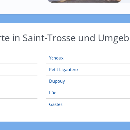
rte in Saint-Trosse und Umge
Ychoux
Petit Ligautenx
Dupouy
Lüe
Gastes