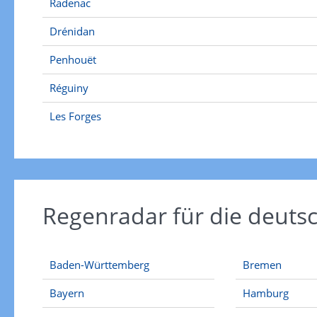
Radenac
Drénidan
Penhouët
Réguiny
Les Forges
Regenradar für die deut
Baden-Württemberg
Bremen
Bayern
Hamburg