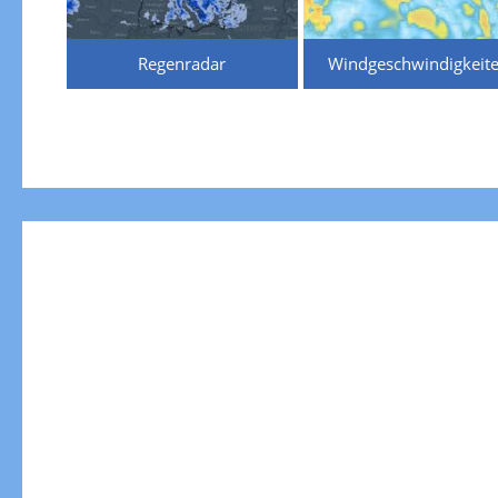
Regenradar
Windgeschwindigkeit