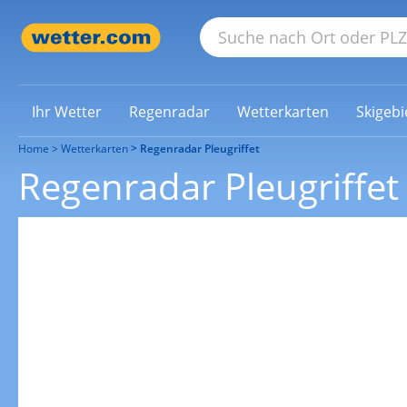
Ihr Wetter
Regenradar
Wetterkarten
Skigebi
Home
Wetterkarten
Regenradar Pleugriffet
Regenradar Pleugriffet