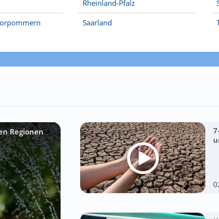
Rheinland-Pfalz
Vorpommern
Saarland
7
sen Regionen
u
0