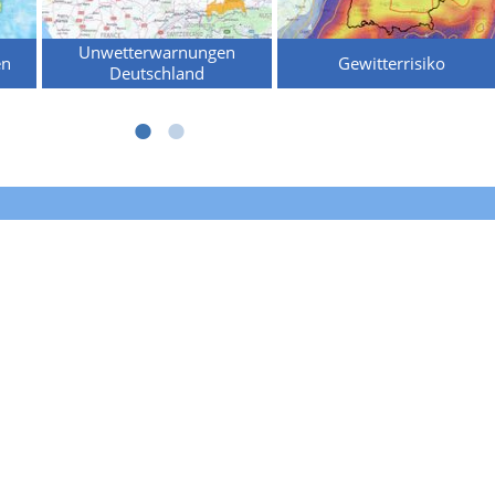
Unwetterwarnungen
en
Gewitterrisiko
Deutschland