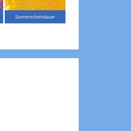
Sonnenscheindauer
Temperaturen